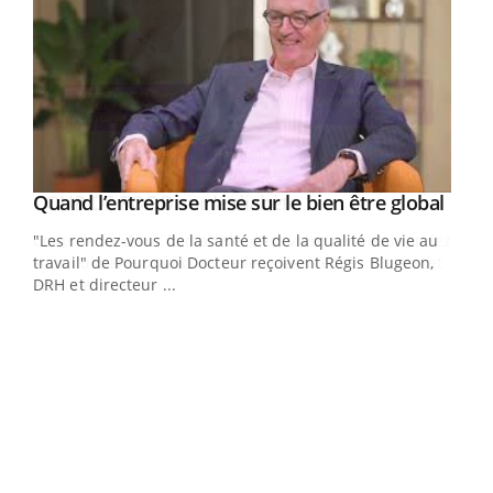
Yout
Quand l’entreprise mise sur le bien être global
Youtube
ndez-
"Les rendez-vous de la santé et de la qualité de vie au
cet
travail" de Pourquoi Docteur reçoivent Régis Blugeon,
DRH et directeur ...
Ecz
You
(3/3
Dans
vous
quot