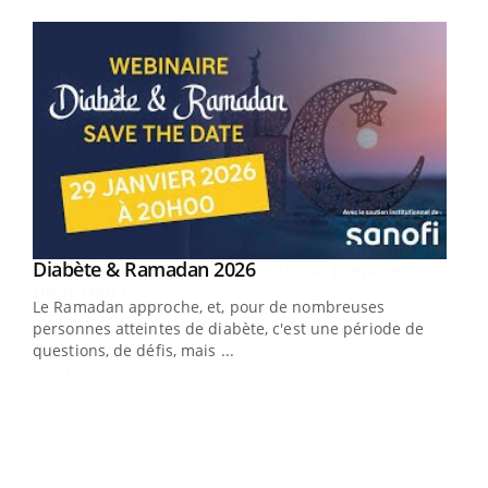
Youtube
Youtube
Diabète & Ramadan 2026
Youtube
Le Ramadan approche, et, pour de nombreuses
vie !
personnes atteintes de diabète, c'est une période de
…
questions, de défis, mais ...
Un 
You
à l