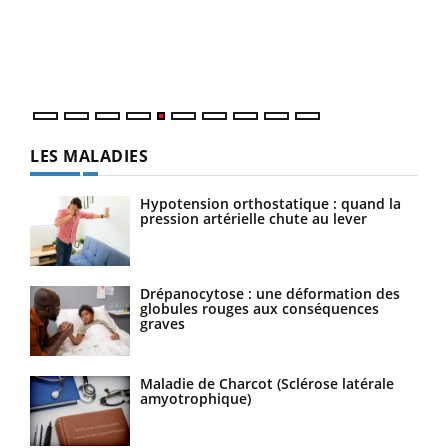
Un é
mati
numé
LES MALADIES
Hypotension orthostatique : quand la
pression artérielle chute au lever
Drépanocytose : une déformation des
globules rouges aux conséquences
graves
Maladie de Charcot (Sclérose latérale
amyotrophique)