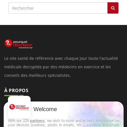
Le site santé de référence avec chaque jour toute l'actualité
médicale decryptée par des médecins en exercice et les
conseils des meilleurs spécialistes.
À PROPOS
Données personnelles et cookies
Welcome
Qui sommes-nous
With our 225
partners
, we wish to store and access information on
Conditions d'utilisation
your devices (cookies, pixels in emails, etc.), combine and share