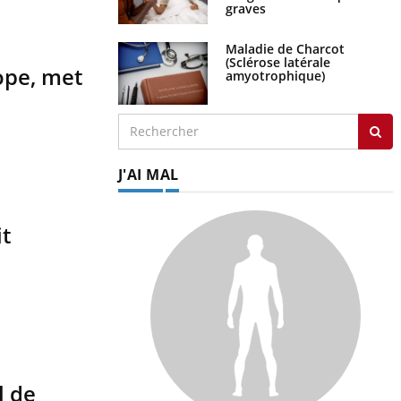
graves
Maladie de Charcot
(Sclérose latérale
ope, met
amyotrophique)
J'AI MAL
it
l de