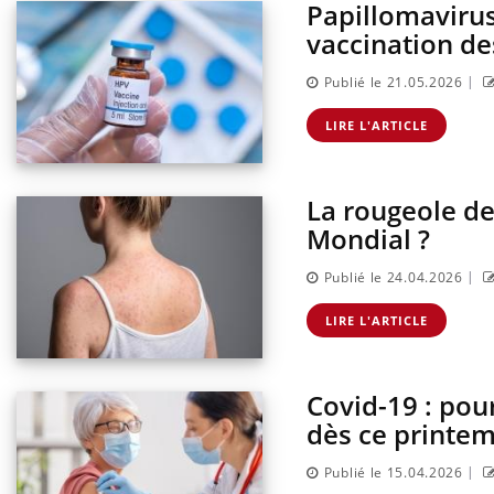
Papillomavirus
vaccination de
|
Publié le 21.05.2026
LIRE L'ARTICLE
La rougeole de
Mondial ?
|
Publié le 24.04.2026
LIRE L'ARTICLE
Covid-19 : pou
dès ce printem
|
Publié le 15.04.2026