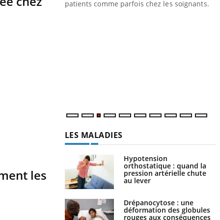
ée chez
les ce qui la rend
patients comme parfois chez les soignants.
Y
p
L
r
s
..
LES MALADIES
Hypotension
orthostatique : quand la
ment les
pression artérielle chute
au lever
Drépanocytose : une
déformation des globules
rouges aux conséquences