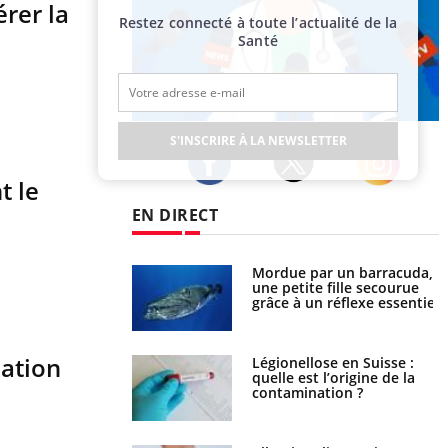
rer la
Restez connecté à toute l’actualité de la
Santé
Publicité
S'INSCRIRE À LA NEWSLETTER
t le
Twitter
Facebook
Instagram
EN DIRECT
e et chaleur : ce
Mordue par un barracuda,
la science
une petite fille secourue
grâce à un réflexe essentiel
nation
phone nuit-il à
Légionellose en Suisse :
tissage de la
quelle est l’origine de la
?
contamination ?