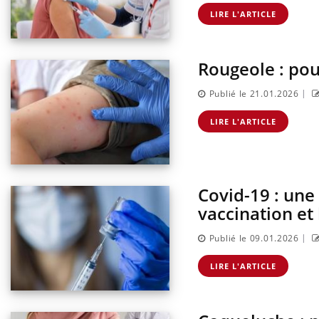
LIRE L'ARTICLE
Rougeole : pou
|
Publié le 21.01.2026
LIRE L'ARTICLE
Covid-19 : une
vaccination et 
|
Publié le 09.01.2026
Eczé
Yout
LIRE L'ARTICLE
expl
Il y 
d'aut