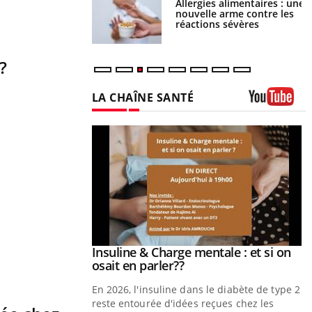
par une tique en
Allergies alimentaires : une
, elle reste dans le
nouvelle arme contre les
ndant 42 jours
réactions sévères
?
LA CHAÎNE SANTÉ
Youtube
prendre pour
Insuline & Charge mentale : et si on
Youtube
Youtube
osait en parler??
illard mental ou
En 2026, l'insuline dans le diabète de type 2
tômes de la
reste entourée d'idées reçues chez les