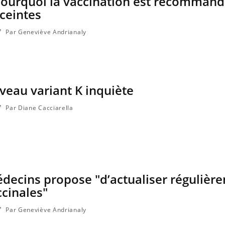
pourquoi la vaccination est recommand
a maladie d'un proche c'est montrer ...
carence en fer sont multip
ceintes
...
Par Geneviève Andrianaly
uveau variant K inquiète
Par Diane Cacciarella
decins propose "d’actualiser régulière
ccinales"
Par Geneviève Andrianaly