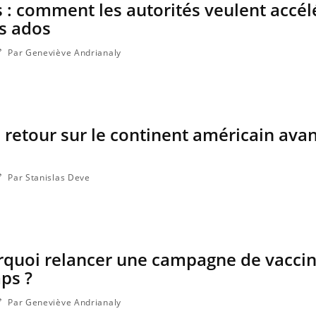
 : comment les autorités veulent accélé
s ados
Par Geneviève Andrianaly
 retour sur le continent américain avan
Par Stanislas Deve
Fortes chaleurs : pourquoi
Grossess
le risque de noyade
que dit 
grimpe-t-il ?
rquoi relancer une campagne de vacci
Le Viagra pourrait-il freiner
Le smart
la propagation du cancer ?
l'appren
ps ?
lecture 
Par Geneviève Andrianaly