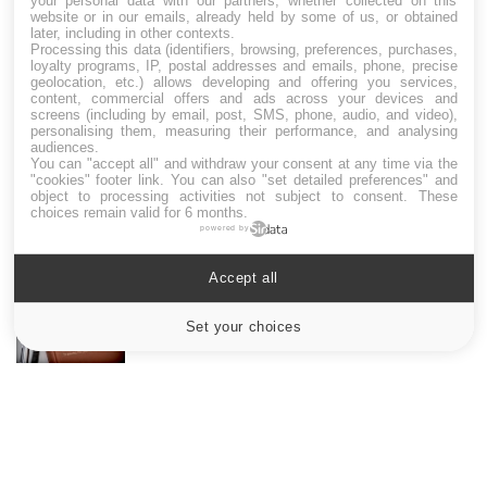
your personal data with our partners, whether collected on this
website or in our emails, already held by some of us, or obtained
later, including in other contexts.
LES MALADIES
Processing this data (identifiers, browsing, preferences, purchases,
loyalty programs, IP, postal addresses and emails, phone, precise
geolocation, etc.) allows developing and offering you services,
Hypotension orthostatique : quand la
content, commercial offers and ads across your devices and
pression artérielle chute au lever
screens (including by email, post, SMS, phone, audio, and video),
personalising them, measuring their performance, and analysing
audiences.
You can "accept all" and withdraw your consent at any time via the
"cookies" footer link
. You can also "set detailed preferences" and
Drépanocytose : une déformation des
object to processing activities not subject to consent. These
globules rouges aux conséquences graves
choices remain valid for 6 months.
powered by
Accept all
Maladie de Charcot (Sclérose latérale
amyotrophique)
Set your choices
Cookies settings