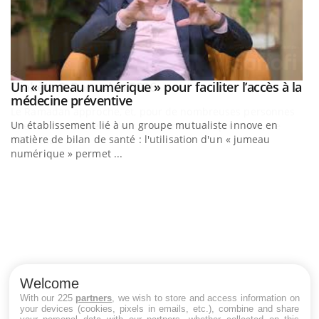
Un « jumeau numérique » pour faciliter l’accès à la
Youtube
Youtube
médecine préventive
Un établissement lié à un groupe mutualiste innove en
matière de bilan de santé : l'utilisation d'un « jumeau
numérique » permet ...
C
Yo
Co
cu
un
Welcome
With our 225
partners
, we wish to store and access information on
your devices (cookies, pixels in emails, etc.), combine and share