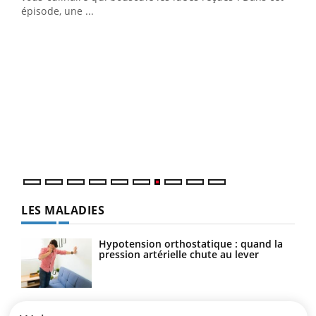
u
épisode, une ...
Qua
You
"Les
trav
DRH 
LES MALADIES
Hypotension orthostatique : quand la
pression artérielle chute au lever
Drépanocytose : une déformation des