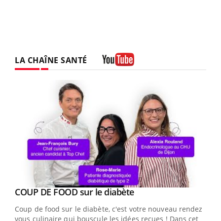
LA CHAÎNE SANTÉ
Youtube
Youtube
cès
COUP DE FOOD sur le diabète
Youtube
Coup de food sur le diabète, c'est votre nouveau rendez-
 en
vous culinaire qui bouscule les idées reçues ! Dans cet