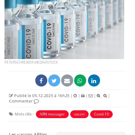
PETERSCHREIBER.MEDIA/ISTOCK
Publié le 05.12.2025 à 16h25
|
|
|
|
|
Commenter
Mots clés :
ARN messager
vaccin
Covid-19
Les vaccins ARNm