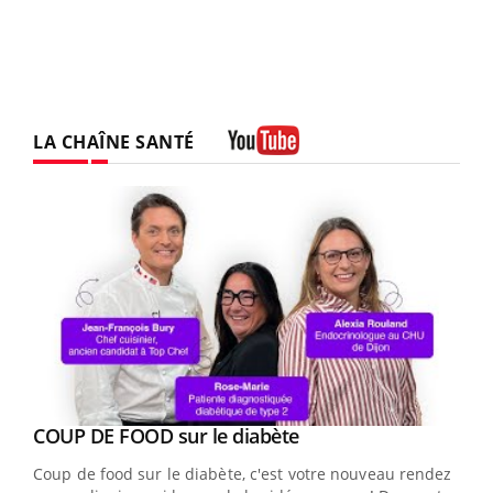
LA CHAÎNE SANTÉ
Youtube
Youtube
cès
COUP DE FOOD sur le diabète
Youtube
Coup de food sur le diabète, c'est votre nouveau rendez-