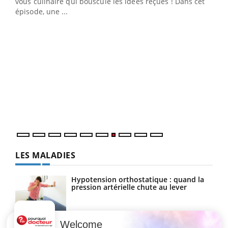
 en
vous culinaire qui bouscule les idées reçues ! Dans cet
u
épisode, une ...
Qua
You
"Les
trav
DRH 
LES MALADIES
Hypotension orthostatique : quand la
pression artérielle chute au lever
Welcome
Drépanocytose : une déformation des