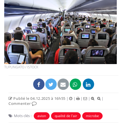
TUPUNGATO / ISTOCK
Publié le 04.12.2025 à 16h55
|
|
|
|
|
Commenter
Mots clés :
avion
qualité de l'air
microbe