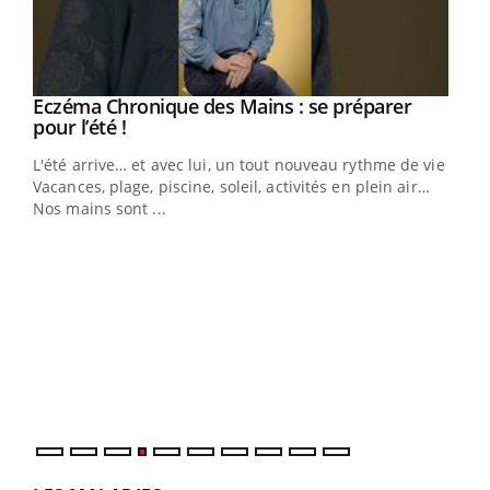
Eczéma Chronique des Mains : se préparer
Youtube
Youtube
pour l’été !
L'été arrive… et avec lui, un tout nouveau rythme de vie !
Vacances, plage, piscine, soleil, activités en plein air…
Nos mains sont ...
Youtube
Diabète & Ramadan 2026
Un 
Youtube
You
à l
Le Ramadan approche, et, pour de nombreuses
Un é
personnes atteintes de diabète, c'est une période de
mati
questions, de défis, mais ...
numé