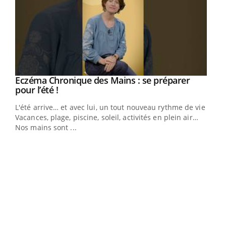
Eczéma Chronique des Mains : se préparer
Youtube
Youtube
pour l’été !
L'été arrive… et avec lui, un tout nouveau rythme de vie !
Vacances, plage, piscine, soleil, activités en plein air…
Nos mains sont ...
Dia
You
Le 
pers
ques