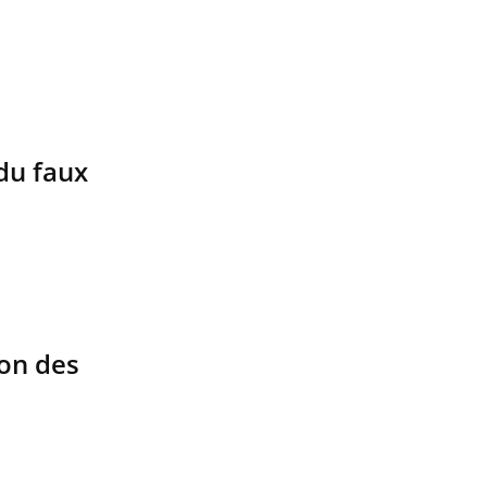
du faux
ion des