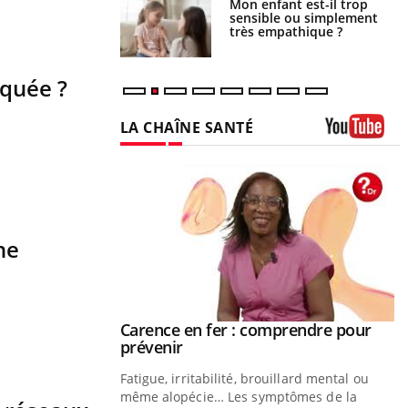
Mon enfant est-il trop
Comment éviter une otite
sensible ou simplement
pendant les vacances ?
très empathique ?
squée ?
LA CHAÎNE SANTÉ
Youtube
ne
Carence en fer : comprendre pour
Youtube
Youtube
prévenir
Fatigue, irritabilité, brouillard mental ou
même alopécie… Les symptômes de la