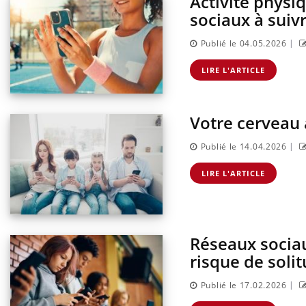
Activité physiq
sur l
sociaux à suiv
|
Publié le 04.05.2026
LIRE L'ARTICLE
Votre cerveau 
|
Publié le 14.04.2026
LIRE L'ARTICLE
Réseaux sociau
risque de soli
|
Publié le 17.02.2026