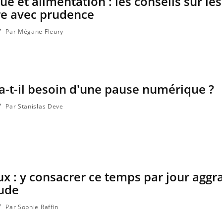
ue et alimentation : les conseils sur le
a maladie d'un proche c'est montrer ...
re avec prudence
Par Mégane Fleury
a-t-il besoin d'une pause numérique ?
Par Stanislas Deve
x : y consacrer ce temps par jour aggra
tude
Par Sophie Raffin