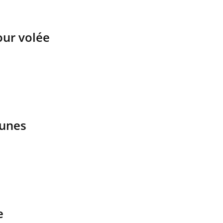
our volée
eunes
e