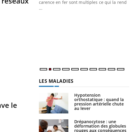
s réseaux
carence en fer sont multiples ce qui la rend
...
Insuline & Charge mentale : et si on
Youtube
Y
Youtube
osait en parler??
p
En 2026, l'insuline dans le diabète de type 2
L
reste entourée d'idées reçues chez les
r
patients comme parfois chez les soignants.
s
..
LES MALADIES
Hypotension
orthostatique : quand la
ve le
pression artérielle chute
au lever
Drépanocytose : une
déformation des globules
rouges aux conséquences