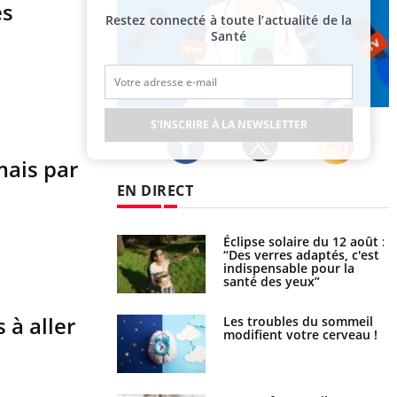
es
Restez connecté à toute l’actualité de la
Santé
Publicité
S'INSCRIRE À LA NEWSLETTER
mais par
Twitter
Facebook
Instagram
EN DIRECT
Éclipse solaire du 12 août :
Bébés, jeunes enfants :
“Des verres adaptés, c'est
quelle trousse à pharmacie
indispensable pour la
pour les vacances ?
santé des yeux”
 à aller
Les troubles du sommeil
Syndrome métabolique :
modifient votre cerveau !
quels sont les meilleurs
exercices physiques ?