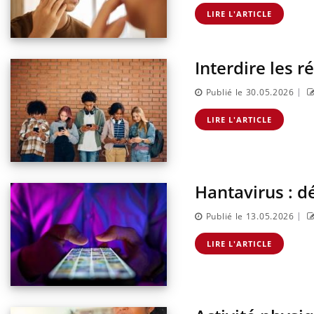
LIRE L'ARTICLE
Interdire les 
|
Publié le 30.05.2026
LIRE L'ARTICLE
Hantavirus : d
|
Publié le 13.05.2026
LIRE L'ARTICLE
Eczé
Yout
expl
Il y 
d'aut