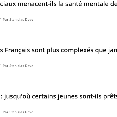
ciaux menacent-ils la santé mentale d
Par Stanislas Deve
les Français sont plus complexés que ja
Par Stanislas Deve
Les crises d’angoisse
peuvent-elles survenir
sans raison apparente ?
 jusqu'où certains jeunes sont-ils prêts
Fatigue en vacances :
normal ou signe d’une
maladie ?
Par Stanislas Deve