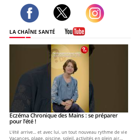
Twitter
Facebook
Instagram
LA CHAÎNE SANTÉ
Youtube
Eczéma Chronique des Mains : se préparer
Youtube
Youtube
pour l’été !
L'été arrive… et avec lui, un tout nouveau rythme de vie !
Vacances, plage, piscine, soleil, activités en plein air…