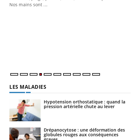
Nos mains sont ...
Dia
You
Le 
pers
ques
LES MALADIES
Hypotension orthostatique : quand la
pression artérielle chute au lever
Drépanocytose : une déformation des
globules rouges aux conséquences
graves