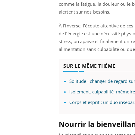
ez les soignants.
soleil, activités en plein air… Nos mains
défi
comme la fatigue, la douleur ou le 
sont ...
alertent sur nos besoins.
À l’inverse, l’écoute attentive de 
de l’énergie est une nécessité phys
stress, on apaise et finalement on 
alimentation sans culpabilité ou qu
SUR LE MÊME THÈME
Solitude : changer de regard sur
Isolement, culpabilité, mémoire
Corps et esprit : un duo insépar
Nourrir la bienveilla