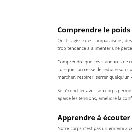
Comprendre le poids 
Qu'il s'agisse des comparaisons, de
trop tendance à alimenter une percep
Comprendre que ces standards ne ref
Lorsque l’on cesse de réduire son c
marcher, respirer, serrer quelqu’un
Se réconcilier avec son corps permet
apaise les tensions, améliore la confi
ale : et si on
Eczéma Chronique des Mains : se
Dia
Youtube
You
ube
Youtube
préparer pour l’été !
Apprendre à écouter 
Le 
 diabète de type 2
L'été arrive… et avec lui, un tout nouveau
nom
Notre corps n’est pas un ennemi à c
ues chez les
rythme de vie ! Vacances, plage, piscine,
diab