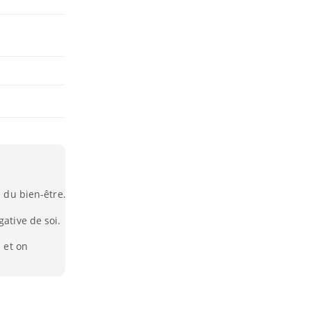
l du bien-être.
gative de soi.
s et on