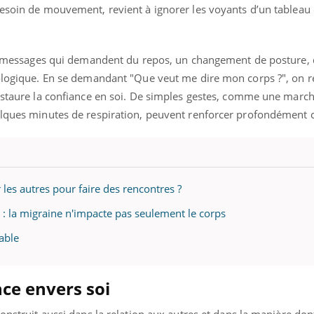
mutualiste innove en mat
s, mais ...
besoin de mouvement, revient à ignorer les voyants d’un tableau
santé : l'utilisation d'un 
numérique » permet ...
ces messages qui demandent du repos, un changement de posture,
iologique. En se demandant "Que veut me dire mon corps ?", on ré
restaure la confiance en soi. De simples gestes, comme une marc
elques minutes de respiration, peuvent renforcer profondément ce
 les autres pour faire des rencontres ?
 : la migraine n'impacte pas seulement le corps
able
nce envers soi