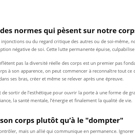
des normes qui pèsent sur notre corp
s injonctions ou du regard critique des autres ou de soi-même, 
tion négative de soi. Cette lutte permanente épuise, culpabilise
lètent pas la diversité réelle des corps est un premier pas fond
orps à son apparence, on peut commencer à reconnaître tout ce q
 dans ses bras, créer et même se relever après une épreuve.
 de sortir de l’esthétique pour ouvrir la porte à une forme de gr
ance, la santé mentale, l’énergie et finalement la qualité de vie.
Youtube
bète & Ramadan 2026
Un « jumeau numériq
tube
Youtube
faciliter l’accès à la 
son corps plutôt qu’à le "dompter"
Ramadan approche, et, pour de
Youtube
préventive
breuses personnes atteintes de
Un établissement lié à u
ontrôler, mais un allié qui communique en permanence. Ignorer 
ète, c'est une période de questions, de