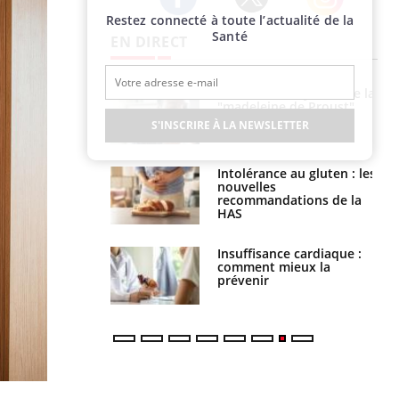
Restez connecté à toute l’actualité de la
Twitter
Facebook
Instagram
Santé
EN DIRECT
 gérer le
Cerveau : le mystère de la
 des enfants en
"madeleine de Proust"
s ?
enfin expliqué
S'INSCRIRE À LA NEWSLETTER
évention : ce que
Intolérance au gluten : les
s pourront
nouvelles
faire
recommandations de la
HAS
uel est ce
Insuffisance cardiaque :
ent autorisé aux
comment mieux la
is ?
prévenir