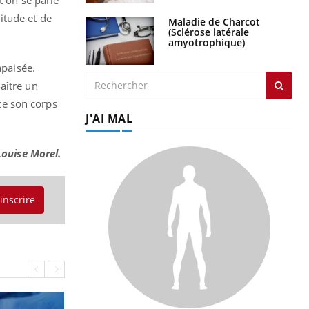
t on se parle
itude et de
Maladie de Charcot
(Sclérose latérale
amyotrophique)
apaisée.
aître un
ite son corps
J'AI MAL
Louise Morel.
'inscrire