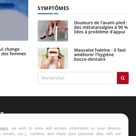
SYMPTÔMES
Douleurs de l’avant-pied :
des métatarsalgies à 90 %
liées à problème d’appui
La sieste empêche-t-elle de dormir
ui change
Mauvaise haleine : il faut
la nuit ?
ge des femmes
améliorer l’hygiène
bucco-dentaire
ER
s les semaines les meilleures
tners
, we wish to store and access information on your devices
in emails, etc.), combine and share your personal data with our