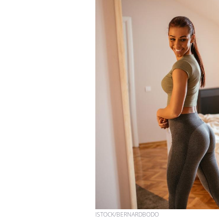
aleurs :
Grossesse et chaleur : ce
 le risque de
que dit la science
rimpe-t-il ?
 pourrait-il
Le smartphone nuit-il à
la propagation du
l'apprentissage de la
lecture ?
i manger moins
Mordue par une tique en
ines pourrait
vacances, elle reste dans
nt être bénéfique
le coma pendant 42 jours
ISTOCK/BERNARDBODO