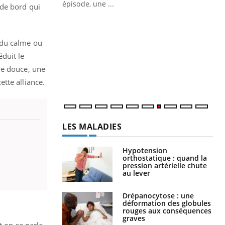
ière de bilan de
épisode, une ...
 de bord qui
« jumeau
Qu
You
êtr
 du calme ou
"Le
duit le
qua
he douce, une
Doc
dir
tte alliance.
LES MALADIES
Hypotension
orthostatique : quand la
pression artérielle chute
au lever
Drépanocytose : une
déformation des globules
rouges aux conséquences
graves