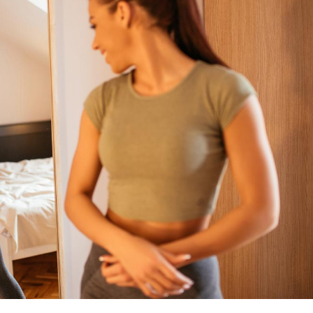
Mordue par un
Comment
barracuda, une petite fille
sommeil
secourue grâce à un
vacance
réflexe essentiel
Légionellose en Suisse :
Bilan pr
quelle est l’origine de la
les kiné
contamination ?
bientôt 
Allergies alimentaires :
TDAH : q
une nouvelle arme contre
traitem
les réactions sévères
États-Un