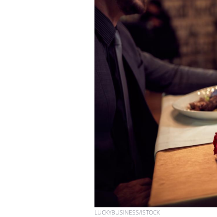
Chikungunya, dengue,
West Nile : que se passe-
t-il dans le sud de la
France ?
Les médicaments GLP-1
protègent-ils aussi les os
?
Cytomégalovirus : ce qui
change dans la prise en
charge des femmes
enceintes
LUCKYBUSINESS/ISTOCK