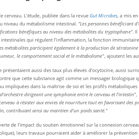
le cerveau. L’étude, publiée dans la revue
Gut Microbes
, a mis e
au niveau du métabolisme intestinal.
"Les personnes bénéficiant d
fications bénéfiques au niveau des métabolites du tryptophane"
. I
ntestinales qui régulent l'inflammation, la fonction immunitaire,
es métabolites participent également à la production de sérotonine 
'humeur, le comportement social et le métabolisme
", ajoutent les au
 présentaient aussi des taux plus élevés d'ocytocine, aussi su
montre que cette substance agit comme un messager biologique q
 impliquées dans la maîtrise de soi et les profils métaboliques d
'orchestre dirigeant une symphonie entre le cerveau et l'intestin"
,
 cerveau à résister aux envies de nourriture tout en favorisant des p
in, contribuant ainsi au maintien d'un poids santé."
uverte de l'impact du soutien émotionnel sur la connexion cerveau-
lique), leurs travaux pourraient aider à améliorer la prévention 