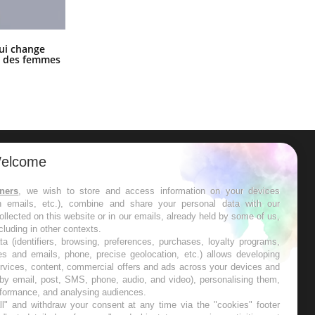
La sieste empêche-t-elle de dormir
ui change
la nuit ?
ge des femmes
elcome
ER
tners
, we wish to store and access information on your devices
in emails, etc.), combine and share your personal data with our
s les semaines les meilleures
ollected on this website or in our emails, already held by some of us,
ncluding in other contexts.
ta (identifiers, browsing, preferences, purchases, loyalty programs,
es and emails, phone, precise geolocation, etc.) allows developing
ervices, content, commercial offers and ads across your devices and
 by email, post, SMS, phone, audio, and video), personalising them,
RE
rformance, and analysing audiences.
l" and withdraw your consent at any time via the "cookies" footer