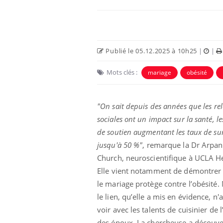
Publié le 05.12.2025 à 10h25
|
|
Mots clés :
mariage
obésité
Eczéma Chronique des Mains :
Car
Youtube
You
Youtube
expliquer ma maladie
pré
"On sait depuis des années que les rel
sociales ont un impact sur la santé, le
Il y a des sujets qui sont faciles à aborder...
Fati
d'autres non ! D'un côté, poser des
mêm
de soutien augmentant les taux de su
questions sur la maladie d'un proche c'est
care
jusqu'à 50 %"
, remarque la Dr Arpa
montrer ...
...
Church, neuroscientifique à UCLA He
Elle vient notamment de démontrer
le mariage protège contre l’obésité.
le lien, qu’elle a mis en évidence, n'a
voir avec les talents de cuisinier de l
des époux. La chercheuse a découve