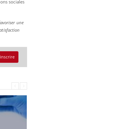
tions sociales
favoriser une
atisfaction
'inscrire