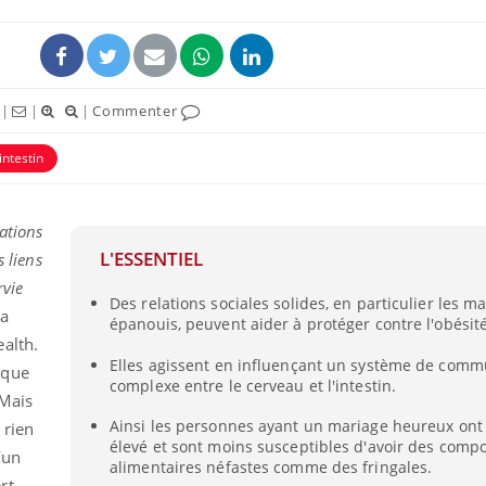
|
|
|
Commenter
intestin
ence en fer : comprendre pour
Insuline & Charge ment
tube
Youtube
Youtube
Yout
venir
osait en parler??
ations
L'ESSENTIEL
s liens
gue, irritabilité, brouillard mental ou
En 2026, l'insuline dans l
e alopécie… Les symptômes de la
reste entourée d'idées re
rvie
Des relations sociales solides, en particulier les m
nce en fer sont multiples ce qui la rend
patients comme parfois ch
na
épanouis, peuvent aider à protéger contre l'obésité
alth.
Elles agissent en influençant un système de comm
 que
complexe entre le cerveau et l'intestin.
 Mais
Ainsi les personnes ayant un mariage heureux on
 rien
élevé et sont moins susceptibles d'avoir des com
’un
alimentaires néfastes comme des fringales.
rt