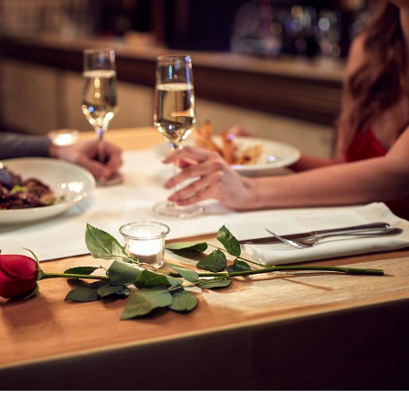
La sieste empêche-t-elle
Fortes c
de dormir la nuit ?
pourquo
noyade g
VIH : la fin du comprimé
Le Viagr
tous les jours se profile-t-
freiner 
elle enfin ?
cancer ?
Pourquoi votre ventre
Pourquo
gâche-t-il les premiers
de prot
jours de vos vacances ?
finalem