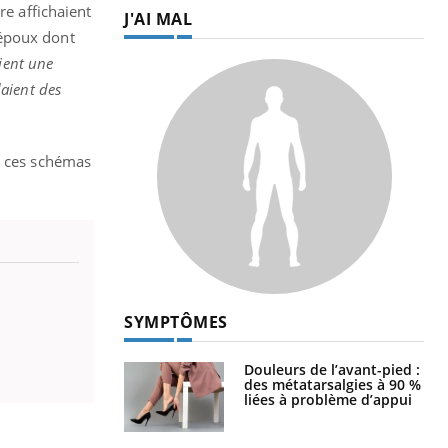
re affichaient
J'AI MAL
 époux dont
ient une
daient des
s ces schémas
SYMPTÔMES
Douleurs de l’avant-pied :
des métatarsalgies à 90 %
liées à problème d’appui