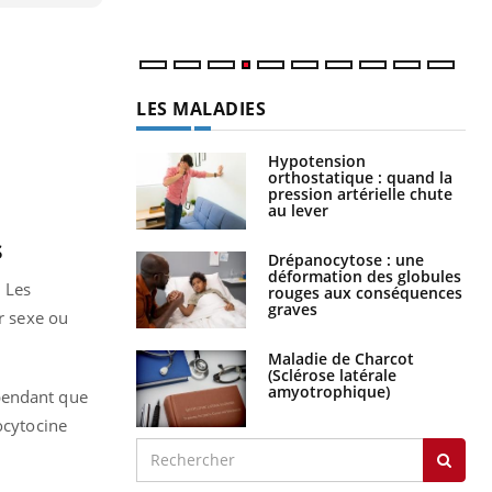
LES MALADIES
Hypotension
orthostatique : quand la
pression artérielle chute
au lever
s
Drépanocytose : une
déformation des globules
. Les
rouges aux conséquences
graves
ur sexe ou
Maladie de Charcot
(Sclérose latérale
amyotrophique)
 pendant que
ocytocine