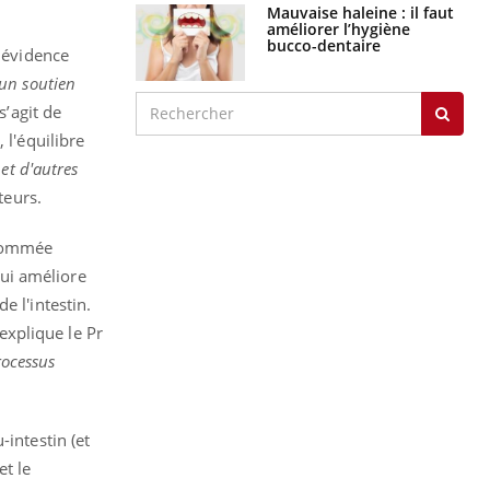
Mauvaise haleine : il faut
améliorer l’hygiène
bucco-dentaire
n évidence
'un soutien
l s’agit de
 l'équilibre
et d'autres
teurs.
rnommée
ui améliore
e l'intestin.
 explique le Pr
rocessus
intestin (et
et le