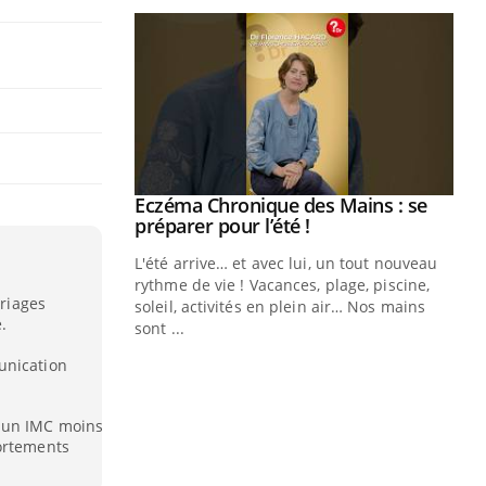
ale : et si on
Eczéma Chronique des Mains : se
Youtube
ube
Youtube
préparer pour l’été !
e diabète de type 2
L'été arrive… et avec lui, un tout nouveau
çues chez les
rythme de vie ! Vacances, plage, piscine,
ariages
ez les soignants.
soleil, activités en plein air… Nos mains
.
sont ...
Di
You
unication
Le 
nom
t un IMC moins
dia
portements
défi