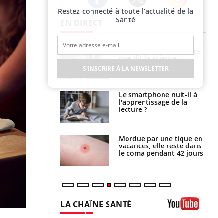
Restez connecté à toute l’actualité de la
Twitter
Facebook
Instagram
Santé
EN DIRECT
haleurs :
Grossesse et chaleur : ce
i le risque de
que dit la science
rimpe-t-il ?
S'INSCRIRE À LA NEWSLETTER
a pourrait-il
Le smartphone nuit-il à
la propagation du
l'apprentissage de la
lecture ?
i manger moins
Mordue par une tique en
éines pourrait
vacances, elle reste dans
ent être bénéfique
le coma pendant 42 jours
LA CHAÎNE SANTÉ
Youtube