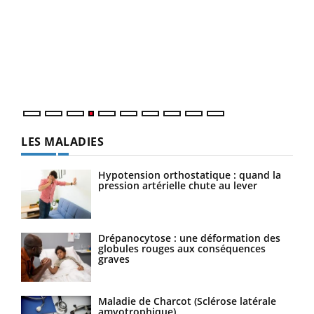
Dia
You
Le 
pers
ques
LES MALADIES
Hypotension orthostatique : quand la
pression artérielle chute au lever
Drépanocytose : une déformation des
globules rouges aux conséquences
graves
Maladie de Charcot (Sclérose latérale
amyotrophique)