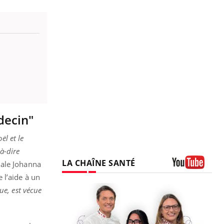
decin"
ël et le
-à-dire
LA CHAÎNE SANTÉ
ale Johanna
Youtube
l’aide à un
ue, est vécue