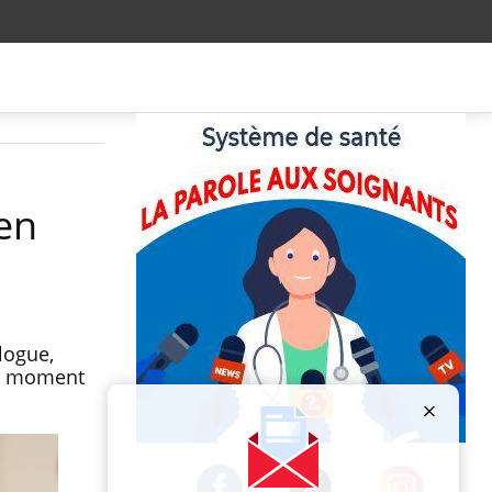
 en
logue,
au moment
Publicité