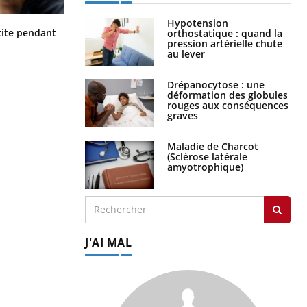
Hypotension
Hantavirus : un cas détecté chez un
ite pendant
orthostatique : quand la
touriste en France
pression artérielle chute
au lever
Drépanocytose : une
déformation des globules
rouges aux conséquences
graves
Maladie de Charcot
(Sclérose latérale
amyotrophique)
J'AI MAL