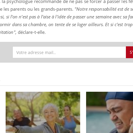
es, la psychologue recommande de ne pas se forcer à passer les fê
e les parents ou les grands-parents.
"Notre responsabilité est de s
nsi, si l’on n’est pas à l’aise à l’idée de passer une semaine avec sa fa
dormir dans sa chambre, on tente de se loger ailleurs. Et si c’est tr
Youtube
bète & Ramadan 2026
Un « jumeau numériq
tube
Youtube
itation",
déclare-t-elle.
faciliter l’accès à la 
Ramadan approche, et, pour de
Youtube
préventive
breuses personnes atteintes de
Un établissement lié à u
ète, c'est une période de questions, de
S
mutualiste innove en mat
s, mais ...
santé : l'utilisation d'un 
numérique » permet ...
S