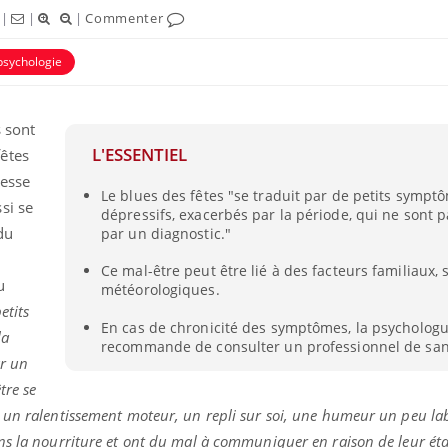
|
|
|
Commenter
psychologie
s sont
L'ESSENTIEL
êtes
tesse
Le blues des fêtes "se traduit par de petits sympt
si se
dépressifs, exacerbés par la période, qui ne sont 
du
par un diagnostic."
Ce mal-être peut être lié à des facteurs familiaux, 
u
La sieste empêche-t-elle
Fortes c
météorologiques.
de dormir la nuit ?
pourquo
etits
noyade g
En cas de chronicité des symptômes, la psycholog
la
recommande de consulter un professionnel de san
ar un
VIH : la fin du comprimé
Le Viagr
tre se
tous les jours se profile-t-
freiner 
elle enfin ?
cancer ?
un ralentissement moteur, un repli sur soi, une humeur un peu lab
s la nourriture et ont du mal à communiquer en raison de leur état