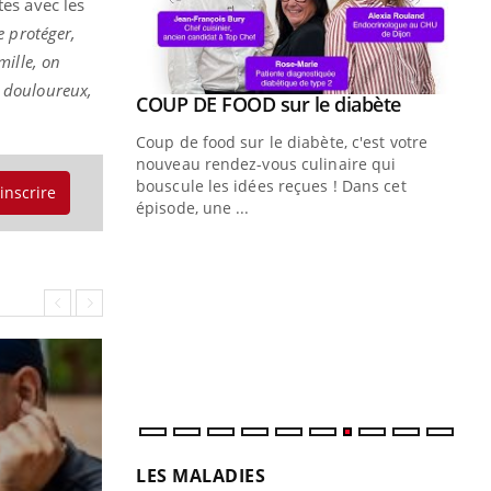
tes avec les
e protéger,
mille, on
op douloureux,
Youtube
ue » pour
COUP DE FOOD sur le diabète
Youtube
médecine
Coup de food sur le diabète, c'est votre
nouveau rendez-vous culinaire qui
n groupe
bouscule les idées reçues ! Dans cet
'inscrire
ière de bilan de
épisode, une ...
« jumeau
Qu
You
êtr
"Le
qua
Doc
dir
LES MALADIES