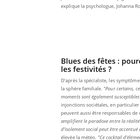
olorectal : une
Cytomégalovirus : ce qui
explique la psychologue, Johanna 
e simple aurait
change dans la prise en
a donne au Pays
charge des femmes
enceintes
Blues des fêtes : pou
les festivités ?
D’après la spécialiste, les symptômes
la sphère familiale.
"Pour certains, ce
moments sont également susceptibles
injonctions sociétales, en particuli
peuvent aussi être responsables de c
amplifient le paradoxe entre la réalité 
d’isolement social peut être accentué e
élevée la météo.
"Ce cocktail d’élémen