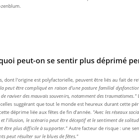
Pourquoi votre ventre
Pourquo
Rozenblum.
gâche-t-il les premiers
de prot
jours de vos vacances ?
finalem
rquoi peut-on se sentir plus déprimé p
, dont l’origine est polyfactorielle, peuvent être liés au fait de 
la peut être compliqué en raison d’une posture familial dysfonction
 de raviver des mauvais souvenirs, notamment des traumatismes."
er celles suggérant que tout le monde est heureux durant cette pér
ette déprime liée aux fêtes de fin d’année.
"Avec les réseaux soci
et l'illusion, le scénario peut être déceptif et le sentiment de solitu
t être plus difficile à supporter."
Autre facteur de risque : une sens
ts peut résulter sur le blues de fêtes."