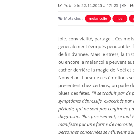
Publié le 22.12.2025 à 17h25
|
|
Mots clés :
mélancolie
noel
Joie, convivialité, partage… Ces mot
généralement évoqués pendant les f
de fin d’année. Mais le stress, la tris
ou encore la mélancolie peuvent aus
cacher derrière la magie de Noël et 
Nouvel an. Lorsque ces émotions se
présentent chez certains, on parle d
 oublier les
Chikungunya, dengue,
n vacances ?
West Nile : que se passe-
blues des fêtes.
"Il se traduit par de p
t-il dans le sud de la
France ?
symptômes dépressifs, exacerbés par 
période, qui ne sont pas confirmés p
 connectés :
Les médicaments GLP-1
diagnostic. Plus précisément, ce mal-ê
le travail
protègent-ils aussi les os
de plus en plus
?
manifeste par une forme de morosité, 
soirées
personnes concernées se réfugient dan