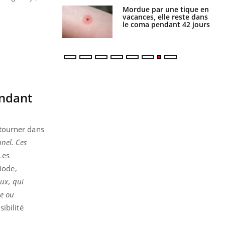
i manger moins
Mordue par une tique en
éines pourrait
vacances, elle reste dans
ent être bénéfique
le coma pendant 42 jours
endant
retourner dans
nel. Ces
Les
iode,
aux, qui
de ou
ibilité