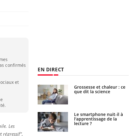
ômes
pas confirmés
EN DIRECT
sociaux et
haleurs :
Grossesse et chaleur : ce
i le risque de
que dit la science
rimpe-t-il ?
ue
té.
a pourrait-il
Le smartphone nuit-il à
la propagation du
l'apprentissage de la
lecture ?
ile. Les
 régressif",