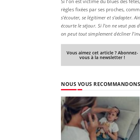
Si l’on est victime du blues des fêt
règles fixées par ses proches, comm
s’écouter, se légitimer et s’adapter. Ai
écourte le séjour. Si l’on ne veut pas 
ale : et si on
Eczéma Chronique des Mains : se
Dia
Youtube
You
on peut tout simplement décliner l’inv
ube
Youtube
préparer pour l’été !
Le 
 diabète de type 2
L'été arrive… et avec lui, un tout nouveau
nom
Vous aimez cet article ? Abonnez-
ues chez les
rythme de vie ! Vacances, plage, piscine,
diab
vous à la newsletter !
ez les soignants.
soleil, activités en plein air… Nos mains
défi
sont ...
NOUS VOUS RECOMMANDON