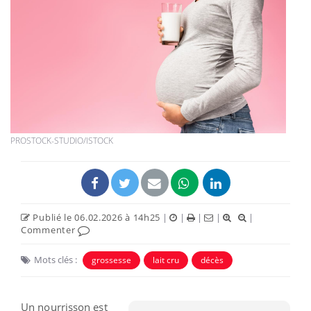
PROSTOCK-STUDIO/ISTOCK
Publié le 06.02.2026 à 14h25
|
|
|
|
|
Commenter
Mots clés :
grossesse
lait cru
décès
Un nourrisson est