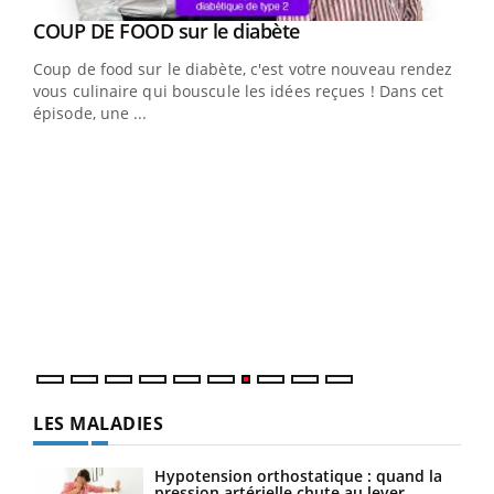
Youtube
cès
COUP DE FOOD sur le diabète
Youtube
Coup de food sur le diabète, c'est votre nouveau rendez-
 en
vous culinaire qui bouscule les idées reçues ! Dans cet
u
épisode, une ...
Qua
You
"Les
trav
DRH 
LES MALADIES
Hypotension orthostatique : quand la
pression artérielle chute au lever