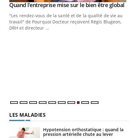
Yout
Quand l’entreprise mise sur le bien être global
Youtube
ndez-
"Les rendez-vous de la santé et de la qualité de vie au
cet
travail" de Pourquoi Docteur reçoivent Régis Blugeon,
DRH et directeur ...
Ecz
You
(3/3
Dans
vous
quot
LES MALADIES
Hypotension orthostatique : quand la
pression artérielle chute au lever