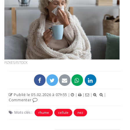
FIZKES/ISTOCK
Publié le 05.02.2026 à 07h55
|
|
|
|
|
Commenter
Mots clés :
rhume
cellule
nez