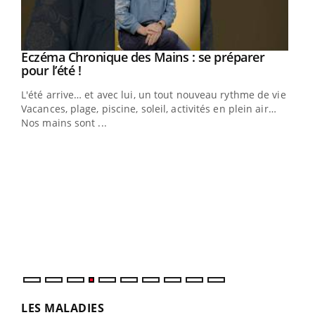
Eczéma Chronique des Mains : se préparer
Youtube
Youtube
pour l’été !
L'été arrive… et avec lui, un tout nouveau rythme de vie !
Vacances, plage, piscine, soleil, activités en plein air…
Nos mains sont ...
Dia
You
Le 
pers
ques
LES MALADIES