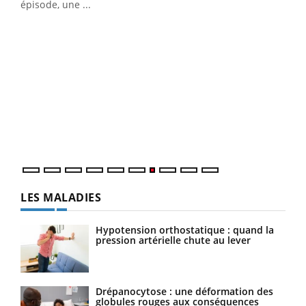
épisode, une ...
DRH et directeur ...
Ecz
You
(3/3
Dans
vous
quot
LES MALADIES
Hypotension orthostatique : quand la
pression artérielle chute au lever
Drépanocytose : une déformation des
globules rouges aux conséquences