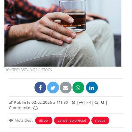
LIGHTFIELDSTUDIOS / ISTOCK
Publié le 02.02.2026 à 11h30
|
|
|
|
|
Commenter
Mots clés :
alcool
cancer colorectal
risque