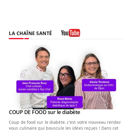
LA CHAÎNE SANTÉ
Youtube
Youtube
Yout
COUP DE FOOD sur le diabète
Quand l’entreprise mise sur le bien être global
Youtube
Youtube
Coup de food sur le diabète, c'est votre nouveau rendez-
"Les rendez-vous de la santé et de la qualité de vie au
vous culinaire qui bouscule les idées reçues ! Dans cet
travail" de Pourquoi Docteur reçoivent Régis Blugeon,