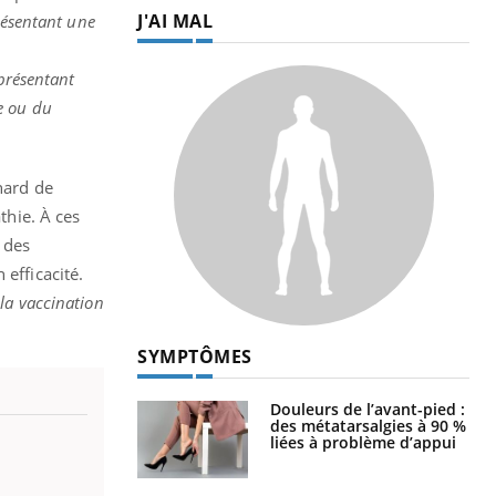
J'AI MAL
résentant une
 présentant
e ou du
nard de
thie. À ces
, des
efficacité.
 la vaccination
SYMPTÔMES
Douleurs de l’avant-pied :
des métatarsalgies à 90 %
liées à problème d’appui