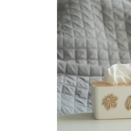
Cytomégalovirus : ce qui
change dans la prise en
charge des femmes
enceintes
La sieste empêche-t-elle
de dormir la nuit ?
VIH : la fin du comprimé
tous les jours se profile-t-
elle enfin ?