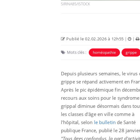
SIRINA85/ISTOCK
Publié le 02.02.2026 à 12h55
|
|
Mots clés :
homéopathie
grippe
Eczéma Chronique des Mains :
Car
Youtube
You
Youtube
expliquer ma maladie
pré
Depuis plusieurs semaines, le virus 
Il y a des sujets qui sont faciles à aborder...
Fati
grippe se répand activement en Fra
d'autres non ! D'un côté, poser des
mêm
questions sur la maladie d'un proche c'est
care
Après le pic épidémique fin décembr
montrer ...
...
recours aux soins pour le syndrome
grippal diminue désormais dans tou
les classes d'âge en ville comme à
l'hôpital, selon
le bulletin
de Santé
publique France, publié le 28 janvier
"Tous âges confondus, la part d'activi