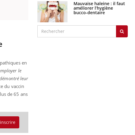
Mauvaise haleine : il faut
améliorer l’hygiène
bucco-dentaire
e
opathiques en
employer le
 démontré leur
ace du vaccin
lus de 65 ans
'inscrire