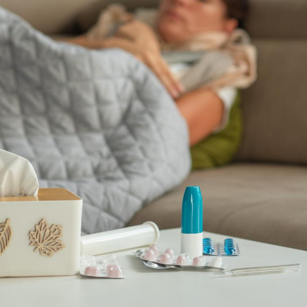
Pourquoi votre ventre
Pourquo
gâche-t-il les premiers
de prot
jours de vos vacances ?
finalem
Fortes chaleurs :
Grossess
pourquoi le risque de
que dit 
noyade grimpe-t-il ?
Le Viagra pourrait-il
Le smart
freiner la propagation du
l'appren
cancer ?
lecture 