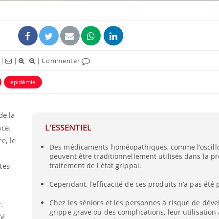
|
|
|
Commenter
épidémie
ence en fer : comprendre pour
Insuline & Charge ment
tube
Youtube
Youtube
Yout
venir
osait en parler??
de la
gue, irritabilité, brouillard mental ou
En 2026, l'insuline dans l
L'ESSENTIEL
nce.
e alopécie… Les symptômes de la
reste entourée d'idées re
nce en fer sont multiples ce qui la rend
patients comme parfois ch
e, le
Des médicaments homéopathiques, comme l’oscill
peuvent être traditionnellement utilisés dans la pr
tes
traitement de l'état grippal.
Cependant, l’efficacité de ces produits n’a pas été
Chez les séniors et les personnes à risque de dév
.
grippe grave ou des complications, leur utilisation 
té