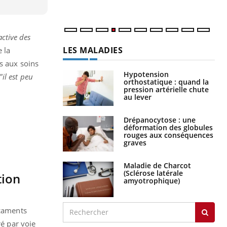
active des
LES MALADIES
 la
s aux soins
Hypotension
"il est peu
orthostatique : quand la
pression artérielle chute
au lever
Drépanocytose : une
déformation des globules
rouges aux conséquences
graves
Maladie de Charcot
(Sclérose latérale
tion
amyotrophique)
icaments
ré par voie