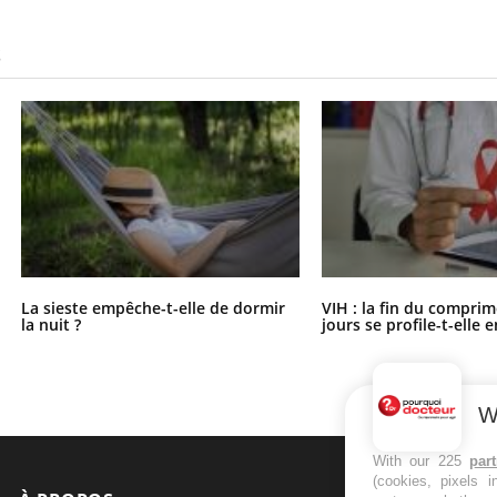
S
La sieste empêche-t-elle de dormir
VIH : la fin du comprim
la nuit ?
jours se profile-t-elle e
W
With our 225
par
(cookies, pixels 