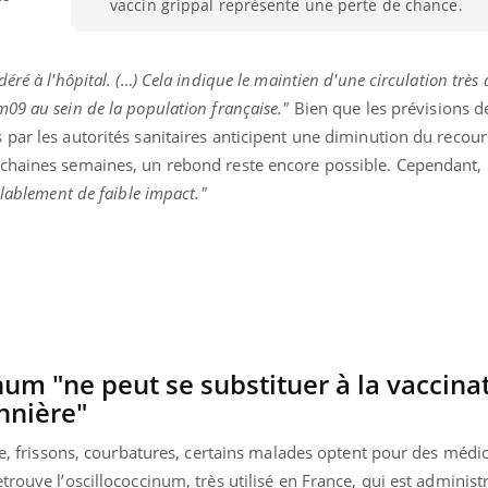
vaccin grippal représente une perte de chance.
n
ré à l'hôpital. (…) Cela indique le maintien d'une circulation très 
09 au sein de la population française."
Bien que les prévisions de
par les autorités sanitaires anticipent une diminution du recour
ochaines semaines, un rebond reste encore possible. Cependant,
blablement de faible impact."
inum "ne peut se substituer à la vaccina
nnière"
nse, frissons, courbatures, certains malades optent pour des méd
rouve l’oscillococcinum, très utilisé en France, qui est administ