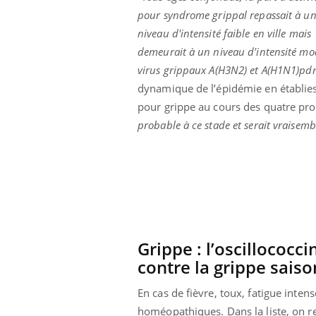
pour syndrome grippal repassait à u
niveau d'intensité faible en ville mais
demeurait à un niveau d'intensité modé
virus grippaux A(H3N2) et A(H1N1)pdm
dynamique de l’épidémie en établies 
pour grippe au cours des quatre pr
probable à ce stade et serait vraisem
Grippe : l’oscillococc
contre la grippe saiso
En cas de fièvre, toux, fatigue inte
homéopathiques. Dans la liste, on ret