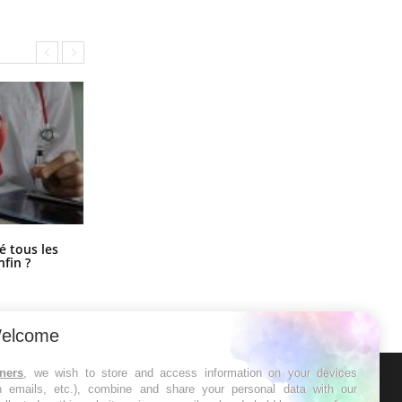
Pourquoi votre ventre gâche-t-il les
é tous les
premiers jours de vos vacances ?
nfin ?
elcome
tners
, we wish to store and access information on your devices
in emails, etc.), combine and share your personal data with our