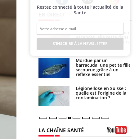
Restez connecté à toute l’actualité de la
Twitter
Facebook
Instagram
Santé
EN DIRECT
i manger moins
Mordue par une tique en
éines pourrait
vacances, elle reste dans
ent être bénéfique
le coma pendant 42 jours
S'INSCRIRE À LA NEWSLETTER
e et chaleur : ce
Mordue par un
la science
barracuda, une petite fille
secourue grâce à un
réflexe essentiel
phone nuit-il à
Légionellose en Suisse :
tissage de la
quelle est l’origine de la
?
contamination ?
LA CHAÎNE SANTÉ
Youtube