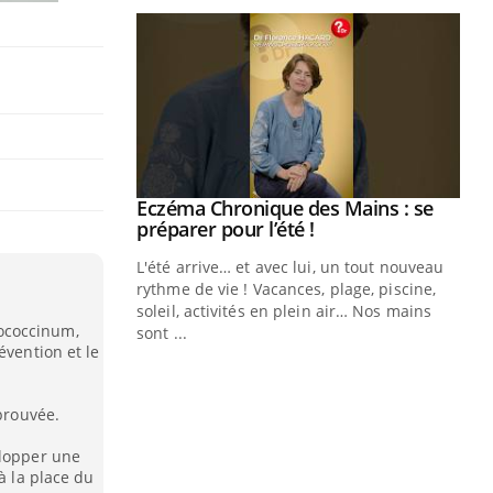
ale : et si on
Eczéma Chronique des Mains : se
Youtube
ube
Youtube
préparer pour l’été !
e diabète de type 2
L'été arrive… et avec lui, un tout nouveau
çues chez les
rythme de vie ! Vacances, plage, piscine,
ez les soignants.
soleil, activités en plein air… Nos mains
ococcinum,
sont ...
Di
évention et le
You
Le 
nom
 prouvée.
dia
elopper une
défi
à la place du