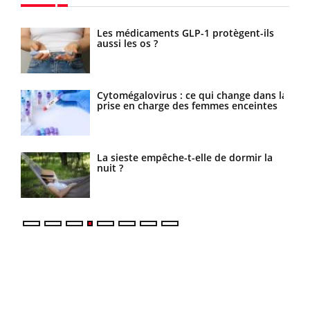
ls
VIH : la fin du comprimé tous les jours
se profile-t-elle enfin ?
s la
Pourquoi votre ventre gâche-t-il les
es
premiers jours de vos vacances ?
a
Fortes chaleurs : pourquoi le risque de
noyade grimpe-t-il ?