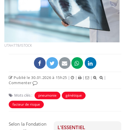
UTAH778/ISTOCK
Publié le 30.01.2026 à 15h25
|
|
|
|
|
Commenter
Mots clés :
pneumonie
génétique
facteur de risque
Selon la Fondation
L'ESSENTIEL