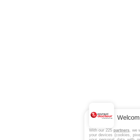
Welcom
With our 225
partners
, we 
your devices (cookies, pixe
your personal data with ou