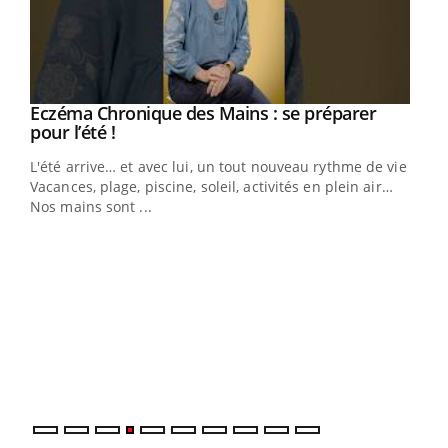
Eczéma Chronique des Mains : se préparer
Youtube
Youtube
pour l’été !
L'été arrive… et avec lui, un tout nouveau rythme de vie !
Vacances, plage, piscine, soleil, activités en plein air…
Nos mains sont ...
Dia
You
Le 
pers
ques