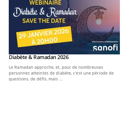
Youtube
Diabète & Ramadan 2026
Youtube
Le Ramadan approche, et, pour de nombreuses
vie !
personnes atteintes de diabète, c'est une période de
…
questions, de défis, mais ...
Un 
You
à l
Un é
mati