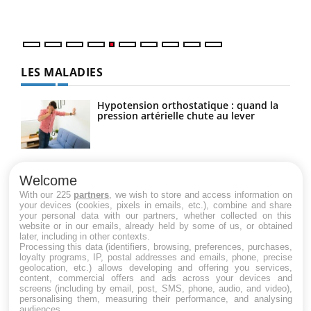
numé
LES MALADIES
Hypotension orthostatique : quand la
pression artérielle chute au lever
Drépanocytose : une déformation des
globules rouges aux conséquences
Welcome
graves
With our 225
partners
, we wish to store and access information on
your devices (cookies, pixels in emails, etc.), combine and share
your personal data with our partners, whether collected on this
website or in our emails, already held by some of us, or obtained
Maladie de Charcot (Sclérose latérale
later, including in other contexts.
amyotrophique)
Processing this data (identifiers, browsing, preferences, purchases,
loyalty programs, IP, postal addresses and emails, phone, precise
geolocation, etc.) allows developing and offering you services,
content, commercial offers and ads across your devices and
screens (including by email, post, SMS, phone, audio, and video),
personalising them, measuring their performance, and analysing
audiences.