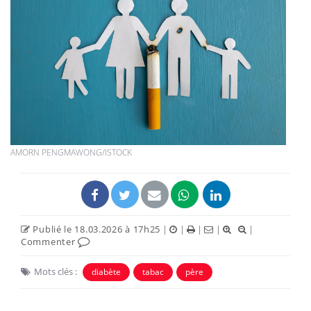
AMORN PENGMAWONG/ISTOCK
Publié le 18.03.2026 à 17h25
|
|
|
|
|
Commenter
Mots clés :
diabète
tabac
père