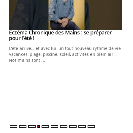
Eczéma Chronique des Mains : se préparer
Youtube
Youtube
pour l’été !
L'été arrive… et avec lui, un tout nouveau rythme de vie !
Vacances, plage, piscine, soleil, activités en plein air…
Nos mains sont ...
Dia
You
Le 
pers
ques