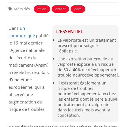
Mots clés :
étude
enfant
père
Dans
un
L'ESSENTIEL
communiqué
publié
Le valproate est un traitement
le 16 mai dernier,
prescrit pour soigner
l’Agence nationale
l’épilepsie.
de sécurité du
Une exposition paternelle au
valproate expose à un risque
médicament (Ansm)
de 30 à 40% de développer un
a révélé les résultats
trouble neurodéveloppemental.
d’une étude
Il existerait également un
européenne, qui a
risque de troubles
neurodéveloppementaux chez
observé une
les enfants dont le père a suivi
augmentation du
un traitement au valproate
risque de troubles
dans les trois mois avant la
conception.
neurodéveloppementaux chez les enfants, dont le père