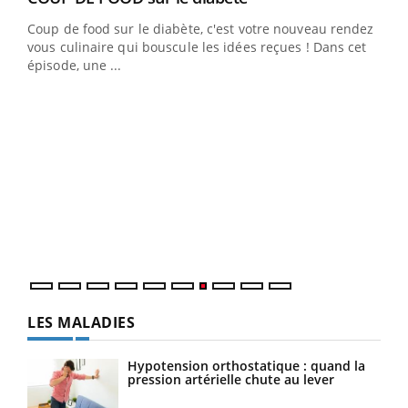
Coup de food sur le diabète, c'est votre nouveau rendez-
 en
vous culinaire qui bouscule les idées reçues ! Dans cet
u
épisode, une ...
Qua
You
"Les
trav
DRH 
LES MALADIES
Hypotension orthostatique : quand la
pression artérielle chute au lever