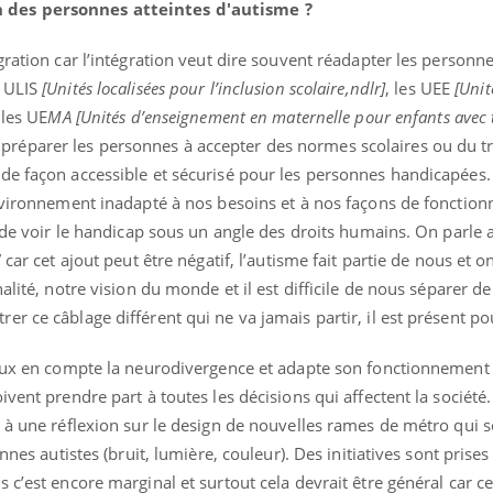
 des personnes atteintes d'autisme ?
gration car l’intégration veut dire souvent réadapter les personn
s ULIS
[Unités localisées pour l’inclusion scolaire,ndlr]
, les UEE
[Unit
les UE
MA [Unités d’enseignement en maternelle pour enfants avec 
 de préparer les personnes à accepter des normes scolaires ou du t
de façon accessible et sécurisé pour les personnes handicapées
nvironnement inadapté à nos besoins et à nos façons de fonctionner
t de voir le handicap sous un angle des droits humains. On parle 
 car cet ajout peut être négatif, l’autisme fait partie de nous et 
alité, notre vision du monde et il est difficile de nous séparer de
 ce câblage différent qui ne va jamais partir, il est présent pou
ieux en compte la neurodivergence et adapte son fonctionnement
ivent prendre part à toutes les décisions qui affectent la société
 à une réflexion sur le design de nouvelles rames de métro qui s
nnes autistes (bruit, lumière, couleur). Des initiatives sont prises
c’est encore marginal et surtout cela devrait être général car ce