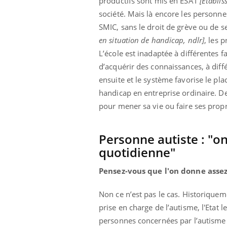
productifs sont mis en ESAT
[Établis
société. Mais là encore les personn
SMIC, sans le droit de grève ou de se
en situation de handicap, ndlr]
, les 
Youtube
ue » pour
COUP DE FOOD sur le diabète
Qua
Youtube
You
L’école est inadaptée à différentes 
médecine
êtr
Coup de food sur le diabète, c'est votre
d’acquérir des connaissances, à diffé
"Les
nouveau rendez-vous culinaire qui
ensuite et le système favorise le p
 groupe
qual
bouscule les idées reçues ! Dans cet
handicap en entreprise ordinaire. De
ère de bilan de
Doc
épisode, une ...
« jumeau
pour mener sa vie ou faire ses propr
dire
Personne autiste : "on
quotidienne"
Pensez-vous que l'on donne assez
Non ce n’est pas le cas. Historiqueme
prise en charge de l’autisme, l'Etat
personnes concernées par l’autisme s