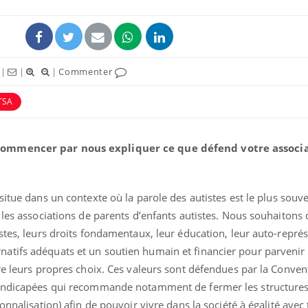
|
|
|
Commenter
TSA
commencer par nous expliquer ce que défend votre associa
Mortalit
situe dans un contexte où la parole des autistes est le plus souv
rapport 
 les associations de parents d’enfants autistes. Nous souhaitons 
son tau
stes, leurs droits fondamentaux, leur éducation, leur auto-repré
atifs adéquats et un soutien humain et financier pour parvenir
Grossess
ire leurs propres choix. Ces valeurs sont défendues par la Conve
naturel 
des che
handicapées qui recommande notamment de fermer les structures
onnalisation) afin de pouvoir vivre dans la société à égalité avec 