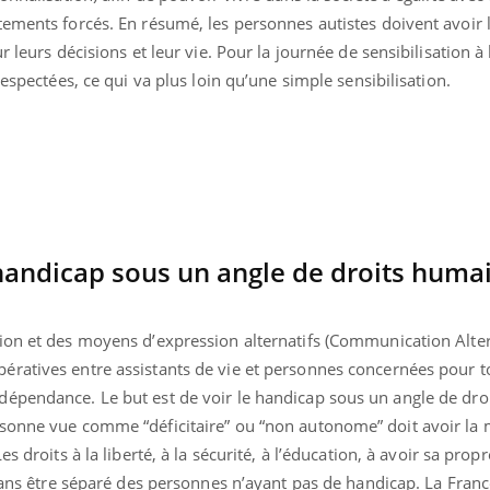
Comment
ements forcés. En résumé, les personnes autistes doivent avoir l
écrans 
r leurs décisions et leur vie. Pour la journée de sensibilisation à 
respectées, ce qui va plus loin qu’une simple sensibilisation.
 handicap sous un angle de droits huma
ion et des moyens d’expression alternatifs (Communication Alter
ratives entre assistants de vie et personnes concernées pour t
dépendance. Le but est de voir le handicap sous un angle de dr
rsonne vue comme “déficitaire” ou “non autonome” doit avoir la
s droits à la liberté, à la sécurité, à l’éducation, à avoir sa prop
sans être séparé des personnes n’ayant pas de handicap. La France