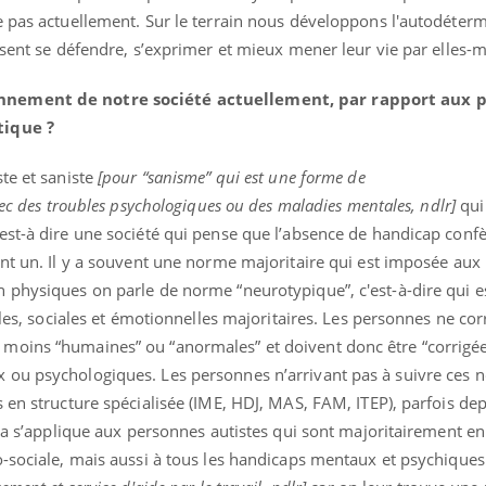
e pas actuellement. Sur le terrain nous développons l'autodéter
ssent se défendre, s’exprimer et mieux mener leur vie par elles
nnement de notre société actuellement, par rapport aux 
tique ?
te et saniste
[pour “sanisme” qui est une forme de
vec des troubles psychologiques ou des maladies mentales, ndlr]
qui
est-à dire une société qui pense que l’absence de handicap conf
ant un. Il y a souvent une norme majoritaire qui est imposée au
 physiques on parle de norme “neurotypique”, c'est-à-dire qui e
elles, sociales et émotionnelles majoritaires. Les personnes ne c
moins “humaines” ou “anormales” et doivent donc être “corrigé
 ou psychologiques. Les personnes n’arrivant pas à suivre ces 
 en structure spécialisée (IME, HDJ, MAS, FAM, ITEP), parfois dep
ela s’applique aux personnes autistes qui sont majoritairement en
-sociale, mais aussi à tous les handicaps mentaux et psychiques