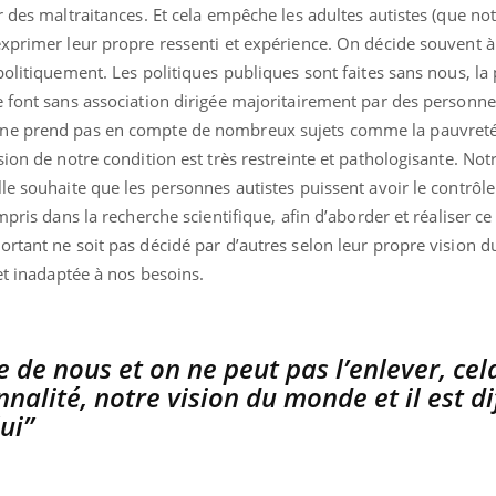
r des maltraitances. Et cela empêche les adultes autistes (que no
exprimer leur propre ressenti et expérience. On décide souvent à
politiquement. Les politiques publiques sont faites sans nous, la
 font sans association dirigée majoritairement par des personnes
 ne prend pas en compte de nombreux sujets comme la pauvreté
ion de notre condition est très restreinte et pathologisante. Not
le souhaite que les personnes autistes puissent avoir le contrôle 
mpris dans la recherche scientifique, afin d’aborder et réaliser c
rtant ne soit pas décidé par d’autres selon leur propre vision 
et inadaptée à nos besoins.
e de nous et on ne peut pas l’enlever, cel
alité, notre vision du monde et il est dif
ui”