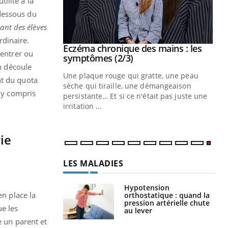
ilité à la
dessous du
nt des élèves
rdinaire.
 mains : au
Eczéma chronique des mains : les
Youtube
centrer ou
be
Youtube
symptômes (2/3)
en découle
ès Zaraa,
Une plaque rouge qui gratte, une peau
nt du quota
us explique
sèche qui tiraille, une démangeaison
, y compris
ins au quotidien
persistante… Et si ce n'était pas juste une
irritation ...
ie
LES MALADIES
Hypotension
en place la
orthostatique : quand la
pression artérielle chute
ue les
au lever
e un parent et