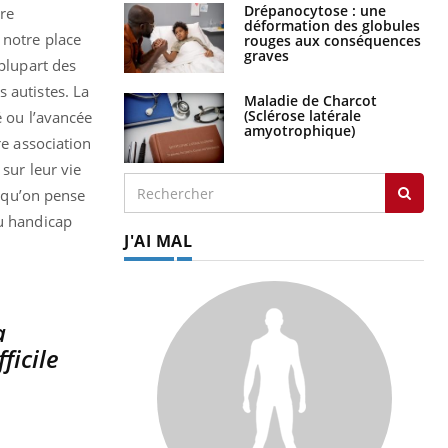
Drépanocytose : une
tre
déformation des globules
 notre place
rouges aux conséquences
graves
 plupart des
 autistes. La
Maladie de Charcot
(Sclérose latérale
 ou l’avancée
amyotrophique)
re association
sur leur vie
e qu’on pense
du handicap
J'AI MAL
a
ficile