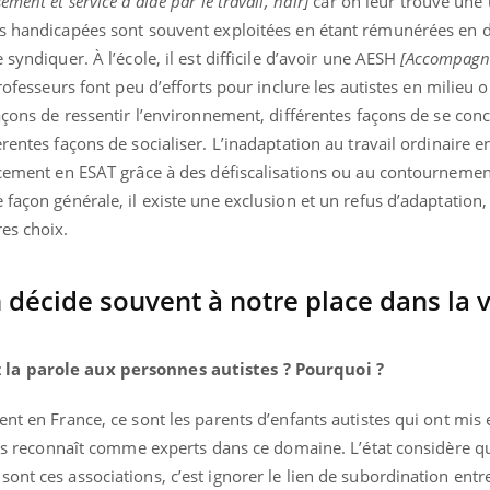
sement et service d'aide par le travail, ndlr]
car on leur trouve une ut
es handicapées sont souvent exploitées en étant rémunérées en 
 syndiquer. À l’école, il est difficile d’avoir une AESH
[Accompagna
professeurs font peu d’efforts pour inclure les autistes en milieu o
nd l’entreprise mise sur le bien
Eczéma chronique des
tube
Youtube
façons de ressentir l’environnement, différentes façons de se con
Youtube
Youtu
e global
quotidien (3/3)
rentes façons de socialiser. L’inadaptation au travail ordinaire 
 rendez-vous de la santé et de la
Dans cette vidéo, le Dr In
lacement en ESAT grâce à des défiscalisations ou au contourneme
ité de vie au travail" de Pourquoi
dermatologue à Paris, vo
 façon générale, il existe une exclusion et un refus d’adaptation
teur reçoivent Régis Blugeon, DRH et
comment protéger vos ma
es choix.
cteur ...
et éviter les ...
 décide souvent à notre place dans la v
 la parole aux personnes autistes ? Pourquoi ?
nt en France, ce sont les parents d’enfants autistes qui ont mis 
 les reconnaît comme experts dans ce domaine. L’état considère q
ont ces associations, c’est ignorer le lien de subordination entr