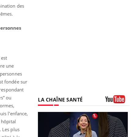
mination des
-mêmes.
personnes
 est
ère une
x personnes
st fondée sur
orrespondant
es” ou
LA CHAÎNE SANTÉ
normes,
Youtube
uis l’enfance,
 hôpital
. Les plus