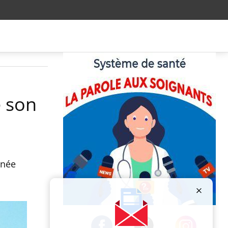
e son
rnée
Publicité