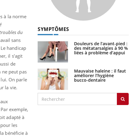
es à la norme
é
SYMPTÔMES
troubles du
ravail sans
Douleurs de l’avant-pied :
. Le handicap
des métatarsalgies à 90 %
liées à problème d’appui
, il s’agit
aussi de
Mauvaise haleine : il faut
on ne peut pas
améliorer l’hygiène
 lui. On parle
bucco-dentaire
r la vie.
 aux
. Par exemple,
oit adapté à
 pour les
la bénéficie à