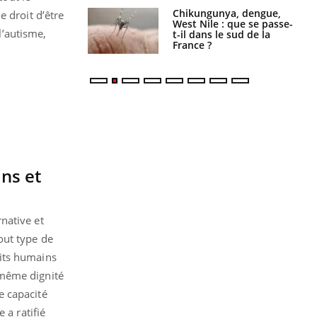
 oublier les
Chikungunya, dengue,
e droit d’être
en vacances ?
West Nile : que se passe-
l’autisme,
t-il dans le sud de la
France ?
ins et
native et
out type de
oits humains
 même dignité
re capacité
 a ratifié