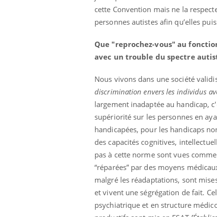
cette Convention mais ne la respect
personnes autistes afin qu’elles pui
Que "reprochez-vous" au fonctio
avec un trouble du spectre autis
Nous vivons dans une société validis
discrimination envers les individus a
largement inadaptée au handicap, c'
supériorité sur les personnes en ay
handicapées, pour les handicaps non
des capacités cognitives, intellectu
pas à cette norme sont vues comme 
“réparées” par des moyens médicaux
malgré les réadaptations, sont mises
et vivent une ségrégation de fait. C
psychiatrique et en structure médico