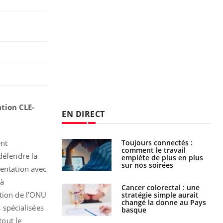
tion CLE-
EN DIRECT
é infantile : un
Toujours connectés :
ent
s’interroge sur
comment le travail
défendre la
x élevé en France
empiète de plus en plus
sur nos soirées
sentation avec
 à
e à risque : ce jus
Cancer colorectal : une
ntion de l’ONU
attire l'attention
stratégie simple aurait
rcheurs
changé la donne au Pays
 spécialisées
basque
tout le