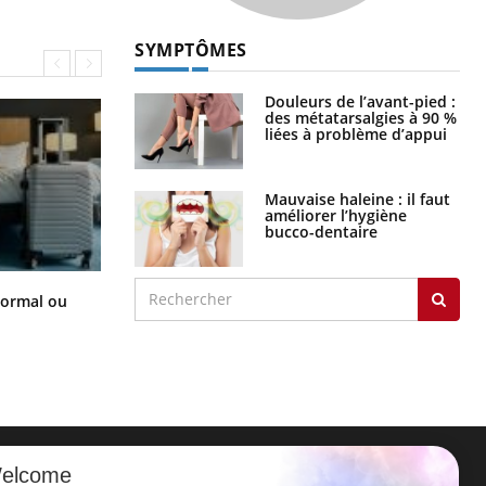
SYMPTÔMES
Douleurs de l’avant-pied :
des métatarsalgies à 90 %
liées à problème d’appui
Mauvaise haleine : il faut
améliorer l’hygiène
bucco-dentaire
Et si les caries pouvaient bientôt
normal ou
disparaître sans plombage ?
elcome