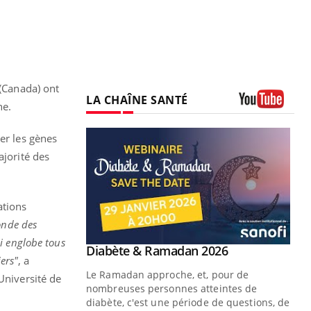
 (Canada) ont
LA CHAÎNE SANTÉ
ne.
Youtube
er les gènes
ajorité des
ations
onde des
i englobe tous
Youtube
2026
ers"
, a
 pour de
Université de
teintes de
e de questions, de