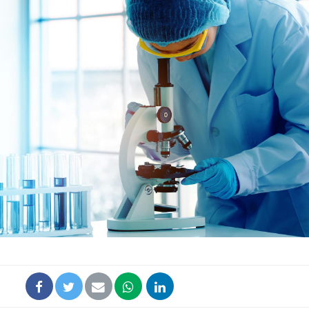
Comment éviter une otite
Grossess
pendant les vacances ?
naturel 
des che
Hantavirus : un cas
Comment
détecté chez un touriste
écrans 
en France
Mortalité infantile : un
Toujour
rapport s’interroge sur
comment
son taux élevé en France
empiète
sur nos 