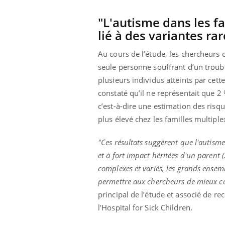
les ce qui la rend
patients comme parfois chez les soignants.
sole
sont
"L'autisme dans les fa
lié à des variantes rar
Au cours de l’étude, les chercheurs 
seule personne souffrant d’un troub
plusieurs individus atteints par cet
constaté qu’il ne représentait que 2
c’est-à-dire une estimation des risque
plus élevé chez les familles multiple
"Ces résultats suggèrent que l'autisme 
et à fort impact héritées d'un parent (
complexes et variés, les grands ensem
permettre aux chercheurs de mieux co
principal de l’étude et associé de 
l'Hospital for Sick Children.