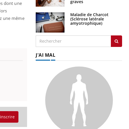
graves
es dont une
lors
Maladie de Charcot
hez une même
(Sclérose latérale
amyotrophique)
J'AI MAL
'inscrire