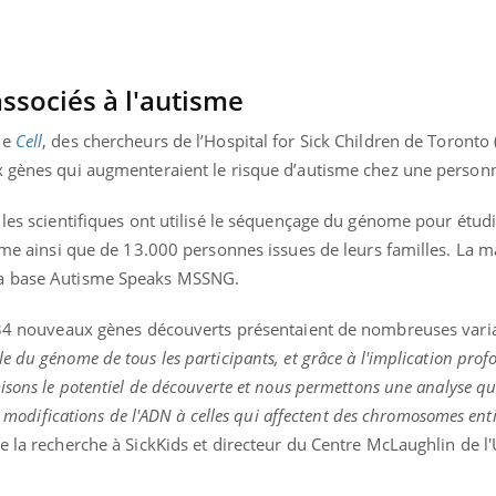
ssociés à l'autisme
ue
Cell
, des chercheurs de l’Hospital for Sick Children de Toronto
x gènes qui augmenteraient le risque d’autisme chez une person
 les scientifiques ont utilisé le séquençage du génome pour étudi
isme ainsi que de 13.000 personnes issues de leurs familles. La m
la base Autisme Speaks MSSNG.
 134 nouveaux gènes découverts présentaient de nombreuses vari
e du génome de tous les participants, et grâce à l'implication prof
isons le potentiel de découverte et nous permettons une analyse qu
éma Chronique des Mains : se
Diabète & Ramadan 
tube
Youtube
es modifications de l'ADN à celles qui affectent des chromosomes enti
Youtube
parer pour l’été !
Le Ramadan approche, et,
e la recherche à SickKids et directeur du Centre McLaughlin de l'
é arrive… et avec lui, un tout nouveau
nombreuses personnes at
me de vie ! Vacances, plage, piscine,
diabète, c'est une périod