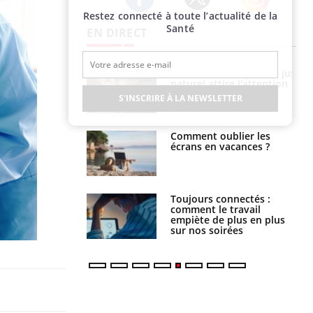
Restez connecté à toute l’actualité de la
Twitter
Facebook
Instagram
Santé
EN DIRECT
e à risque : ce jus
Cancer colorectal : une
attire l'attention
stratégie simple aurait
rcheurs
changé la donne au Pays
S'INSCRIRE À LA NEWSLETTER
basque
 oublier les
Chikungunya, dengue,
en vacances ?
West Nile : que se passe-
t-il dans le sud de la
France ?
s connectés :
Les médicaments GLP-1
 le travail
protègent-ils aussi les os
 de plus en plus
?
soirées