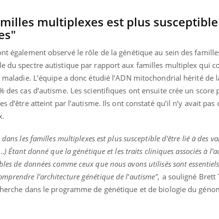
il, activités en plein air… Nos mains
défis, mais ...
 ...
milles multiplexes est plus susceptible
es"
ont également observé le rôle de la génétique au sein des famill
le du spectre autistique par rapport aux familles multiplex qui 
te maladie. L’équipe a donc étudié l’ADN mitochondrial hérité de l
 % des cas d’autisme. Les scientifiques ont ensuite crée un score
s d’être atteint par l’autisme. Ils ont constaté qu’il n’y avait pas
x.
dans les familles multiplexes est plus susceptible d'être lié à des va
…) Étant donné que la génétique et les traits cliniques associés à l'a
bles de données comme ceux que nous avons utilisés sont essentiel
mprendre l'architecture génétique de l’autisme",
a souligné Brett 
recherche dans le programme de génétique et de biologie du gén