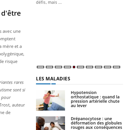
 d'être
Un « jumeau numérique » pour
CO
Youtube
You
faciliter l’accès à la médecine
Youtube
Cou
préventive
nou
es avec une
Un établissement lié à un groupe
bou
comptent
mutualiste innove en matière de bilan de
épi
santé : l'utilisation d'un « jumeau
a mère et a
numérique » permet ...
 polygénique,
 de risque
LES MALADIES
riantes rares
utisme sont si
Hypotension
orthostatique : quand la
s pour
pression artérielle chute
Trost, auteur
au lever
ome de
Drépanocytose : une
déformation des globules
rouges aux conséquences