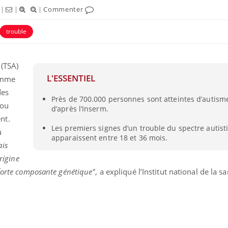
|
|
|
Commenter
trouble
 (TSA)
L'ESSENTIEL
comme
des
Près de 700.000 personnes sont atteintes d’autism
 ou
d’après l’Inserm.
nt.
Les premiers signes d’un trouble du spectre autist
u
apparaissent entre 18 et 36 mois.
ais
rigine
 forte composante génétique"
, a expliqué l’Institut
national de la sa