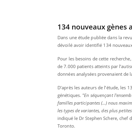
134 nouveaux gènes a
Dans une étude publiée dans la rev
dévoilé avoir identifié 134 nouveau
Pour les besoins de cette recherche,
de 7.000 patients atteints par l’aut
données analysées provenaient de 
D’après les auteurs de l’étude, les
génétiques.
"En séquençant l'ensembl
familles participantes (…) nous maxim
prendre pour
Insuline & Charge mentale : et si on
Ecz
Youtube
You
les types de variantes, des plus petit
Youtube
osait en parler??
pré
indiqué le Dr Stephen Schere, chef d
llard mental ou
En 2026, l'insuline dans le diabète de type 2
L'ét
Toronto.
tômes de la
reste entourée d'idées reçues chez les
ryth