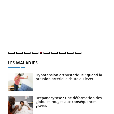
Un 
You
à l
Un é
mati
numé
LES MALADIES
Hypotension orthostatique : quand la
pression artérielle chute au lever
Drépanocytose : une déformation des
globules rouges aux conséquences
graves