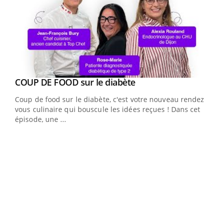
Youtube
cès
COUP DE FOOD sur le diabète
Youtube
Coup de food sur le diabète, c'est votre nouveau rendez-
 en
vous culinaire qui bouscule les idées reçues ! Dans cet
u
épisode, une ...
Qua
You
"Les
trav
DRH 