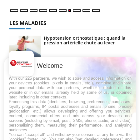
LES MALADIES
Hypotension orthostatique : quand la
pression artérielle chute au lever
Welcome
Drépanocytose : une déformation des
globules rouges aux conséquences
graves
With our 225
partners
, we wish to store and access information on
your devices (cookies, pixels in emails, etc.), combine and share
your personal data with our partners, whether collected on this
website or in our emails, already held by some of us, or obtained
Maladie de Charcot (Sclérose latérale
later, including in other contexts.
amyotrophique)
Processing this data (identifiers, browsing, preferences, purchases,
loyalty programs, IP, postal addresses and emails, phone, precise
geolocation, etc.) allows developing and offering you services,
content, commercial offers and ads across your devices and
screens (including by email, post, SMS, phone, audio, and video),
personalising them, measuring their performance, and analysing
audiences.
You can "accept all" and withdraw your consent at any time via the
"cookies" footer link
. You can also "set detailed preferences" and