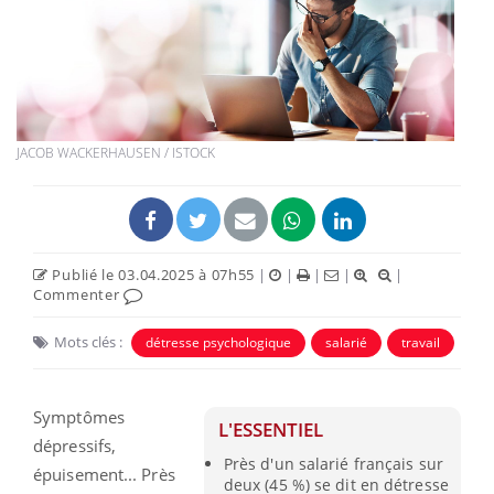
JACOB WACKERHAUSEN / ISTOCK
Publié le 03.04.2025 à 07h55
|
|
|
|
|
Commenter
Mots clés :
détresse psychologique
salarié
travail
Symptômes
L'ESSENTIEL
dépressifs,
Près d'un salarié français sur
épuisement... Près
deux (45 %) se dit en détresse