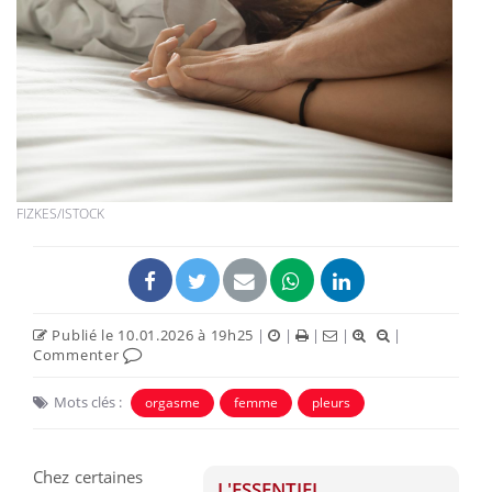
FIZKES/ISTOCK
Publié le 10.01.2026 à 19h25
|
|
|
|
|
Commenter
Mots clés :
orgasme
femme
pleurs
Chez certaines
L'ESSENTIEL