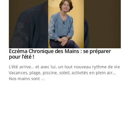
Eczéma Chronique des Mains : se préparer
Youtube
Youtube
pour l’été !
L'été arrive… et avec lui, un tout nouveau rythme de vie !
Vacances, plage, piscine, soleil, activités en plein air…
Nos mains sont ...
Youtube
Diabète & Ramadan 2026
Un 
Youtube
You
à l
Le Ramadan approche, et, pour de nombreuses
Un é
personnes atteintes de diabète, c'est une période de
mati
questions, de défis, mais ...
numé