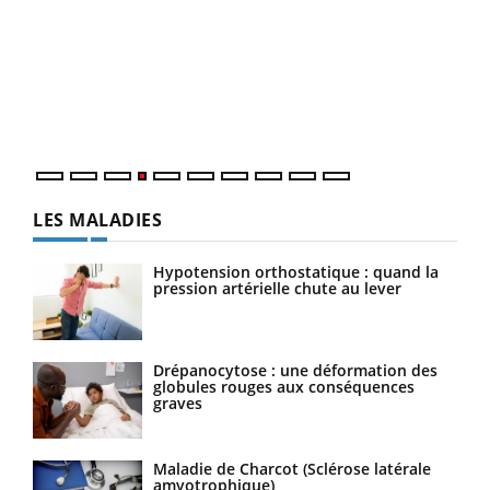
Dia
You
Le 
pers
ques
LES MALADIES
Hypotension orthostatique : quand la
pression artérielle chute au lever
Drépanocytose : une déformation des
globules rouges aux conséquences
graves
Maladie de Charcot (Sclérose latérale
amyotrophique)