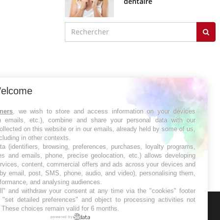
dentaire
elcome
tners
, we wish to store and access information on your devices
in emails, etc.), combine and share your personal data with our
ollected on this website or in our emails, already held by some of us,
ncluding in other contexts.
ta (identifiers, browsing, preferences, purchases, loyalty programs,
es and emails, phone, precise geolocation, etc.) allows developing
ervices, content, commercial offers and ads across your devices and
 by email, post, SMS, phone, audio, and video), personalising them,
rformance, and analysing audiences.
l" and withdraw your consent at any time via the "cookies" footer
"set detailed preferences" and object to processing activities not
. These choices remain valid for 6 months.
ER
powered by