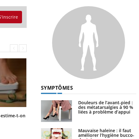
S'inscrire
SYMPTÔMES
Douleurs de l’avant-pied :
des métatarsalgies à 90 %
liées à problème d’appui
Régimes cétogènes : un risque de
-estime-t-on
cancer de l’intestin grêle
Mauvaise haleine : il faut
améliorer l’hygiène bucco-