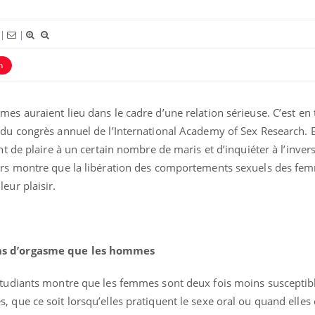
|
|
n
es auraient lieu dans le cadre d’une relation sérieuse. C’est en 
du congrès annuel de l’International Academy of Sex Research. En
nt de plaire à un certain nombre de maris et d’inquiéter à l’inver
Chikungunya, dengue,
La siest
urs montre que la libération des comportements sexuels des fe
West Nile : que se passe-t-
dormir l
eur plaisir.
il dans le sud de la France ?
Les médicaments GLP-1
VIH : la
protègent-ils aussi les os ?
tous les
elle enfi
ns d’orgasme que les hommes
étudiants montre que les femmes sont deux fois moins susceptib
Cytomégalovirus : ce qui
Pourquo
 que ce soit lorsqu’elles pratiquent le sexe oral ou quand elles
change dans la prise en
gâche-t-
charge des femmes
jours de