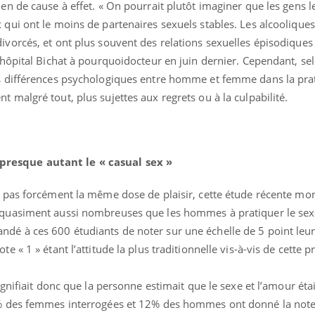
en de cause à effet. « On pourrait plutôt imaginer que les gens l
 qui ont le moins de partenaires sexuels stables. Les alcooliques
ivorcés, et ont plus souvent des relations sexuelles épisodiques 
l’hôpital Bichat à pourquoidocteur en juin dernier. Cependant, se
es différences psychologiques entre homme et femme dans la pra
 malgré tout, plus sujettes aux regrets ou à la culpabilité.
ma Chronique des Mains : se
Diabète & Ramadan 2
ube
Youtube
Youtube
arer pour l’été !
Le Ramadan approche, et,
 arrive… et avec lui, un tout nouveau
nombreuses personnes att
e de vie ! Vacances, plage, piscine,
c'est une période de quest
resque autant le « casual sex »
l, activités en plein air… Nos mains sont
mais ...
t pas forcément la même dose de plaisir, cette étude récente mo
i quasiment aussi nombreuses que les hommes à pratiquer le sex
dé à ces 600 étudiants de noter sur une échelle de 5 point leur
e « 1 » étant l’attitude la plus traditionnelle vis-à-vis de cette pr
signifiait donc que la personne estimait que le sexe et l’amour éta
6% des femmes interrogées et 12% des hommes ont donné la note