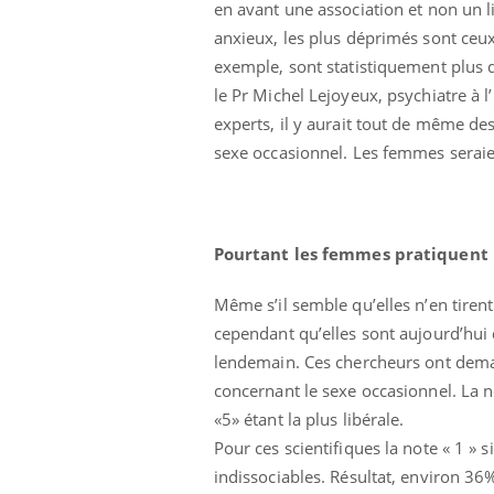
en avant une association et non un li
anxieux, les plus déprimés sont ceux
exemple, sont statistiquement plus d
le Pr Michel Lejoyeux, psychiatre à 
experts, il y aurait tout de même d
sexe occasionnel. Les femmes seraient
ndre pour
Insuline & Charge mentale : et si on
Eczé
Youtube
Yout
Youtube
osait en parler??
prép
d mental ou
En 2026, l'insuline dans le diabète de type 2
L'été
es de la
reste entourée d'idées reçues chez les
rythm
Pourtant les femmes pratiquent p
ce qui la rend
patients comme parfois chez les soignants.
solei
...
Même s’il semble qu’elles n’en tiren
cependant qu’elles sont aujourd’hu
lendemain. Ces chercheurs ont deman
concernant le sexe occasionnel. La not
«5» étant la plus libérale.
Pour ces scientifiques la note « 1 » 
indissociables. Résultat, environ 3