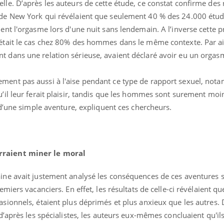
lle. D’après les auteurs de cette étude, ce constat confirme des
enceintes
 de New York qui révélaient que seulement 40 % des 24.000 étud
ient l'orgasme lors d'une nuit sans lendemain. A l’inverse cette 
’était le cas chez 80% des hommes dans le même contexte. Par ail
t dans une relation sérieuse, avaient déclaré avoir eu un orgas
ment pas aussi à l'aise pendant ce type de rapport sexuel, no
u’il leur ferait plaisir, tandis que les hommes sont surement moi
s d’une simple aventure, expliquent ces chercheurs.
rraient miner le moral
ne avait justement analysé les conséquences de ces aventures s
emiers vacanciers. En effet, les résultats de celle-ci révélaient qu
asionnels, étaient plus déprimés et plus anxieux que les autres. 
 d’après les spécialistes, les auteurs eux-mêmes concluaient qu'il