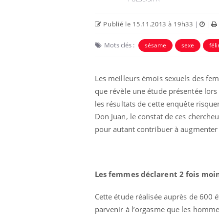
Publié le 15.11.2013 à 19h33
|
|
Mots clés :
sésame
sexe
féli
Les meilleurs émois sexuels des femm
que révèle une étude présentée lors 
les résultats de cette enquête risque
 un cas détecté
Comment oublier les
Don Juan, le constat de ces cherche
iste en France
écrans en vacances ?
pour autant contribuer à augmenter l
antile : un
Toujours connectés :
terroge sur son
comment le travail
en France
empiète de plus en plus
Les femmes déclarent 2 fois moi
sur nos soirées
Cette étude réalisée auprès de 600 
risque : ce jus
Cancer colorectal : une
parvenir à l’orgasme que les hommes,
e l'attention
stratégie simple aurait
urs
changé la donne au Pays