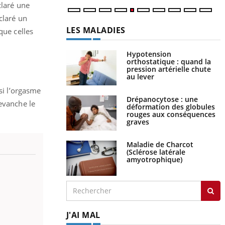
laré une
claré un
LES MALADIES
que celles
Hypotension
orthostatique : quand la
pression artérielle chute
au lever
si l’orgasme
Drépanocytose : une
revanche le
déformation des globules
rouges aux conséquences
graves
Maladie de Charcot
(Sclérose latérale
amyotrophique)
J'AI MAL