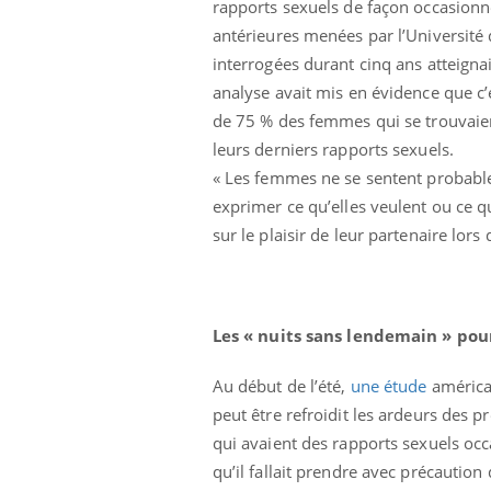
rapports sexuels de façon occasionne
basque
antérieures menées par l’Université
interrogées durant cinq ans atteigna
analyse avait mis en évidence que c
de 75 % des femmes qui se trouvaien
leurs derniers rapports sexuels.
« Les femmes ne se sentent probable
exprimer ce qu’elles veulent ou ce q
sur le plaisir de leur partenaire lor
Les « nuits sans lendemain » pou
Au début de l’été,
une étude
américai
peut être refroidit les ardeurs des pr
qui avaient des rapports sexuels occ
qu’il fallait prendre avec précaution