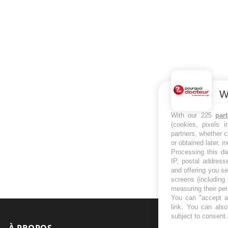
W
With our 225
par
(cookies, pixels 
partners, whether c
or obtained later, i
Processing this da
IP, postal address
and offering you s
screens (including
measuring their pe
You can "accept al
link
. You can also 
subject to consent
À PROPOS
NEWSLETT