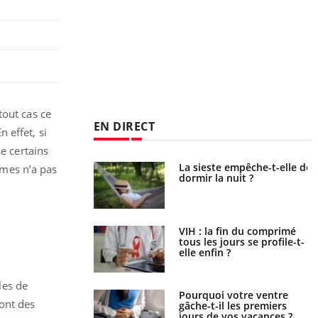
tout cas ce
EN DIRECT
 effet, si
se certains
e empêche-t-elle de
Fortes chaleurs : pourquoi
mmes n’a pas
a nuit ?
le risque de noyade
grimpe-t-il ?
 fin du comprimé
Le Viagra pourrait-il freiner
 jours se profile-t-
la propagation du cancer ?
n ?
les de
i votre ventre
Pourquoi manger moins de
 ont des
il les premiers
protéines pourrait
 vos vacances ?
finalement être bénéfique