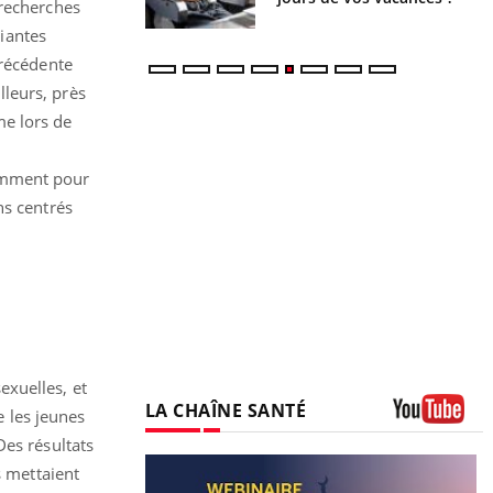
 recherches
iantes
précédente
leurs, près
me lors de
tamment pour
ns centrés
exuelles, et
LA CHAÎNE SANTÉ
e les jeunes
Youtube
Des résultats
s mettaient