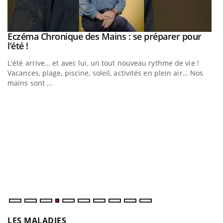
Youtube
Eczéma Chronique des Mains : se préparer pour
Diabète & Ramadan 2026
Youtube
Youtube
Youtube
l’été !
Le Ramadan approche, et, pour de nombreuses personnes
L'été arrive… et avec lui, un tout nouveau rythme de vie !
atteintes de diabète, c'est une période de questions, de
Vacances, plage, piscine, soleil, activités en plein air… Nos
défis, mais ...
mains sont ...
U
Yo
m
Un
ma
nu
LES MALADIES