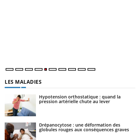
Un « jumeau numérique » pour faciliter l’accès à la
C
Youtube
Yo
Youtube
médecine préventive
Co
Un établissement lié à un groupe mutualiste innove en
cu
matière de bilan de santé : l'utilisation d'un « jumeau
un
numérique » permet ...
LES MALADIES
Hypotension orthostatique : quand la
pression artérielle chute au lever
Drépanocytose : une déformation des
globules rouges aux conséquences graves