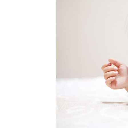
Pourquoi votre ventre
gâche-t-il les premiers
jours de vos vacances ?
Fortes chaleurs :
pourquoi le risque de
noyade grimpe-t-il ?
Le Viagra pourrait-il
freiner la propagation du
cancer ?