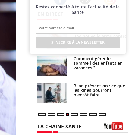
Restez connecté à toute l’actualité de la
Twitter
Facebook
Instagram
Santé
EN DIRECT
par une tique en
Allergies alimentaires :
, elle reste dans
une nouvelle arme contre
 pendant 42 jours
les réactions sévères
S'INSCRIRE À LA NEWSLETTER
par un
Comment gérer le
a, une petite fille
sommeil des enfants en
e grâce à un
vacances ?
essentiel
lose en Suisse :
Bilan prévention : ce que
st l’origine de la
les kinés pourront
nation ?
bientôt faire
LA CHAÎNE SANTÉ
Youtube