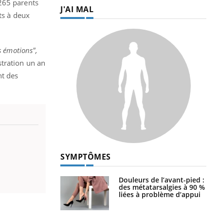
é 265 parents
J'AI MAL
ts à deux
s émotions",
stration un an
nt des
SYMPTÔMES
Douleurs de l’avant-pied :
des métatarsalgies à 90 %
liées à problème d’appui