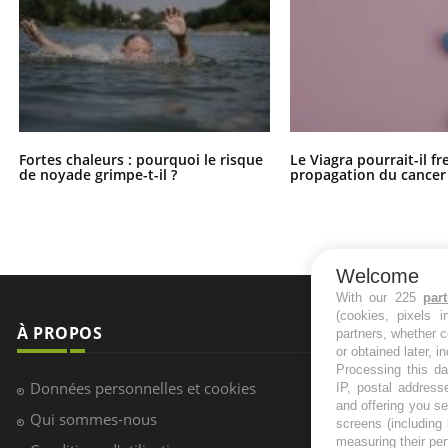
Fortes chaleurs : pourquoi le risque
Le Viagra pourrait-il fr
de noyade grimpe-t-il ?
propagation du cancer
Welcome
With our 225
par
(cookies, pixels 
À PROPOS
NEWSLETT
partners, whether c
or obtained later, i
Processing this da
Recevez toute
Données personnelles et cookies
IP, postal address
infos santé
and offering you s
Qui sommes-nous
screens (including
measuring their pe