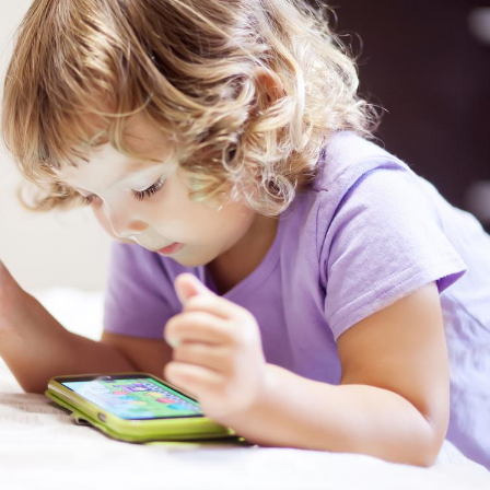
Pourquoi manger moins
Mordue 
de protéines pourrait
vacances
finalement être bénéfique
le coma
Grossesse et chaleur : ce
Mordue 
que dit la science
barracud
secouru
réflexe 
Le smartphone nuit-il à
Légionel
l'apprentissage de la
quelle e
lecture ?
contami