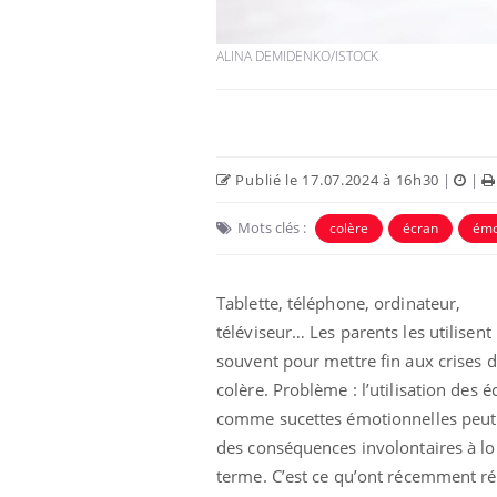
ALINA DEMIDENKO/ISTOCK
Publié le 17.07.2024 à 16h30
|
|
Eczéma Chronique des Mains :
Car
Youtube
You
Youtube
Mots clés :
expliquer ma maladie
pré
colère
écran
émo
Il y a des sujets qui sont faciles à aborder...
Fati
d'autres non ! D'un côté, poser des
mêm
Tablette, téléphone, ordinateur,
questions sur la maladie d'un proche c'est
care
téléviseur… Les parents les utilisent
montrer ...
...
souvent pour mettre fin aux crises 
colère. Problème : l’utilisation des é
comme sucettes émotionnelles peut
des conséquences involontaires à l
terme. C’est ce qu’ont récemment ré