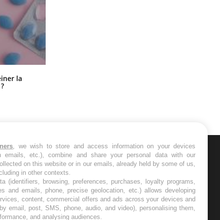
Pourquoi manger moins de
einer la
protéines pourrait finalement être
 ?
bénéfique
tners
, we wish to store and access information on your devices
in emails, etc.), combine and share your personal data with our
ER
ollected on this website or in our emails, already held by some of us,
ncluding in other contexts.
ta (identifiers, browsing, preferences, purchases, loyalty programs,
s les semaines les meilleures
es and emails, phone, precise geolocation, etc.) allows developing
ervices, content, commercial offers and ads across your devices and
 by email, post, SMS, phone, audio, and video), personalising them,
rformance, and analysing audiences.