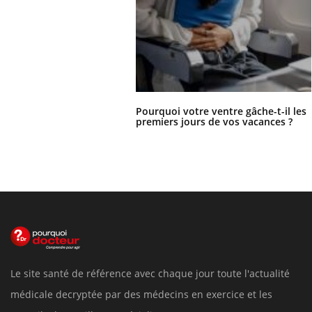
Pourquoi votre ventre gâche-t-il les
premiers jours de vos vacances ?
Le site santé de référence avec chaque jour toute l'actualité
médicale decryptée par des médecins en exercice et les