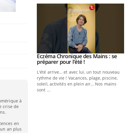
ale : et si on
Eczéma Chronique des Mains : se
Youtube
ube
Youtube
préparer pour l’été !
e diabète de type 2
L'été arrive… et avec lui, un tout nouveau
çues chez les
rythme de vie ! Vacances, plage, piscine,
ez les soignants.
soleil, activités en plein air… Nos mains
sont ...
Di
You
numérique à
Le 
e crise de
nom
ons.
dia
étences en
défi
n un an plus