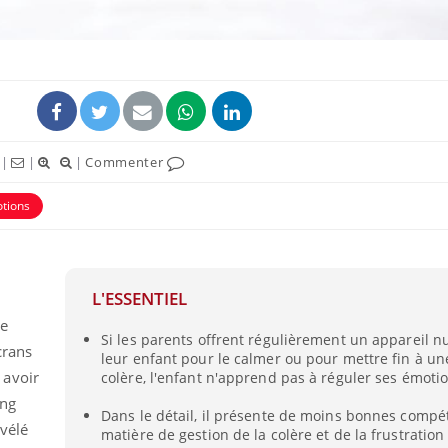
|
|
|
Commenter
ence en fer : comprendre pour
Insuline & Charge ment
tube
Youtube
Youtube
Yout
venir
osait en parler??
tions
gue, irritabilité, brouillard mental ou
En 2026, l'insuline dans l
e alopécie… Les symptômes de la
reste entourée d'idées re
nce en fer sont multiples ce qui la rend
patients comme parfois ch
L'ESSENTIEL
de
Si les parents offrent régulièrement un appareil 
crans
leur enfant pour le calmer ou pour mettre fin à un
 avoir
colère, l'enfant n'apprend pas à réguler ses émoti
ong
Dans le détail, il présente de moins bonnes comp
vélé
matière de gestion de la colère et de la frustratio