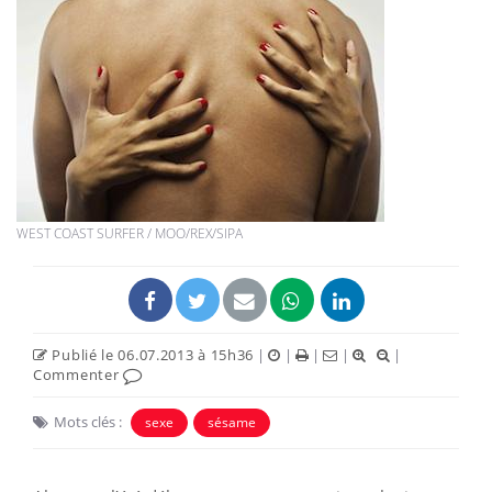
WEST COAST SURFER / MOO/REX/SIPA
Publié le 06.07.2013 à 15h36
|
|
|
|
|
Commenter
Mots clés :
sexe
sésame