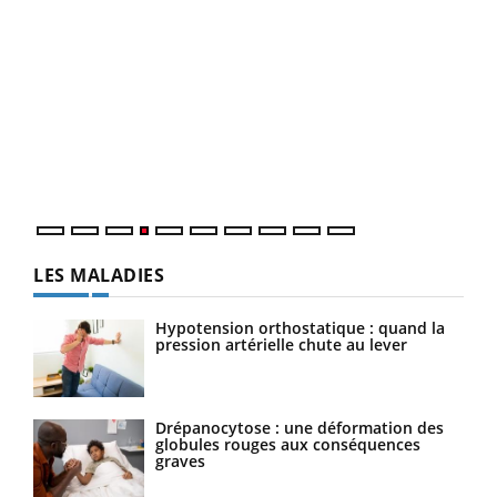
Dia
You
Le 
pers
ques
LES MALADIES
Hypotension orthostatique : quand la
pression artérielle chute au lever
Drépanocytose : une déformation des
globules rouges aux conséquences
graves