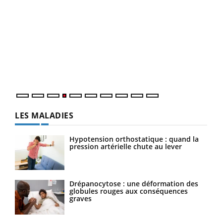
Dia
You
Le 
pers
ques
LES MALADIES
Hypotension orthostatique : quand la
pression artérielle chute au lever
Drépanocytose : une déformation des
globules rouges aux conséquences
graves