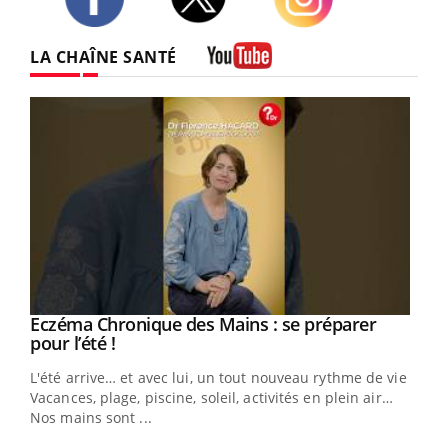
Twitter
Facebook
Instagram
LA CHAÎNE SANTÉ
Youtube
Eczéma Chronique des Mains : se préparer
Youtube
Youtube
pour l’été !
L'été arrive… et avec lui, un tout nouveau rythme de vie !
Vacances, plage, piscine, soleil, activités en plein air…
Nos mains sont ...