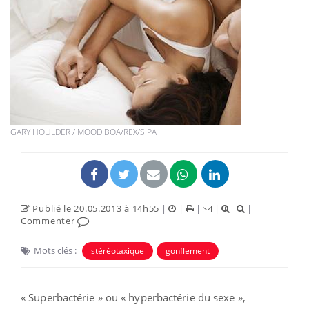
GARY HOULDER / MOOD BOA/REX/SIPA
Publié le 20.05.2013 à 14h55
|
|
|
|
|
Commenter
Mots clés :
stéréotaxique
gonflement
« Superbactérie » ou « hyperbactérie du sexe »,