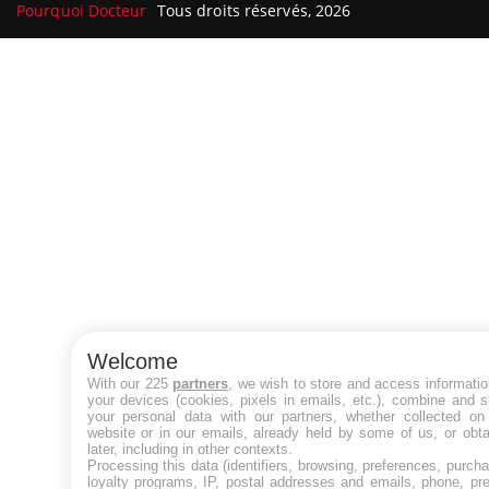
Pourquoi Docteur
Tous droits réservés, 2026
Welcome
With our 225
partners
, we wish to store and access informati
your devices (cookies, pixels in emails, etc.), combine and 
your personal data with our partners, whether collected on 
website or in our emails, already held by some of us, or obt
later, including in other contexts.
Processing this data (identifiers, browsing, preferences, purch
loyalty programs, IP, postal addresses and emails, phone, pr