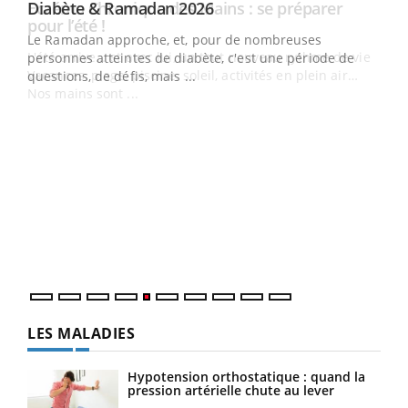
Youtube
Diabète & Ramadan 2026
Youtube
Le Ramadan approche, et, pour de nombreuses
vie !
personnes atteintes de diabète, c'est une période de
…
questions, de défis, mais ...
Un 
You
à l
Un é
mati
numé
LES MALADIES
Hypotension orthostatique : quand la
pression artérielle chute au lever