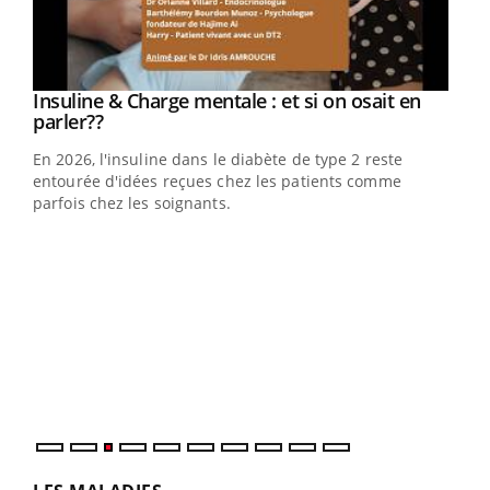
Youtube
Insuline & Charge mentale : et si on osait en
Youtube
Youtube
parler??
En 2026, l'insuline dans le diabète de type 2 reste
entourée d'idées reçues chez les patients comme
parfois chez les soignants.
Ecz
You
pour
L'ét
Vaca
Nos 