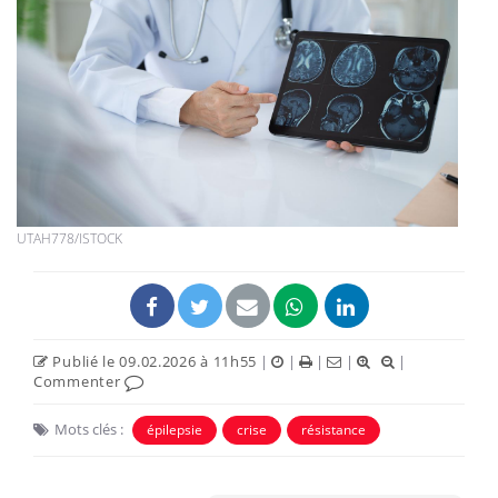
UTAH778/ISTOCK
Publié le 09.02.2026 à 11h55
|
|
|
|
|
Commenter
Mots clés :
épilepsie
crise
résistance