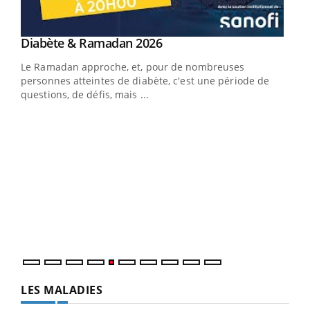
Youtube
Diabète & Ramadan 2026
Youtube
Le Ramadan approche, et, pour de nombreuses
vie !
personnes atteintes de diabète, c'est une période de
…
questions, de défis, mais ...
Un 
You
à l
Un é
mati
numé
LES MALADIES