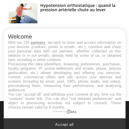
Hypotension orthostatique : quand la
pression artérielle chute au lever
Drépanocytose : une déformation des
globules rouges aux conséquences
Welcome
graves
With our 225
partners
, we wish to store and access information on
your devices (cookies, pixels in emails, etc.), combine and share
your personal data with our partners, whether collected on this
website or in our emails, already held by some of us, or obtained
Maladie de Charcot (Sclérose latérale
later, including in other contexts.
amyotrophique)
Processing this data (identifiers, browsing, preferences, purchases,
loyalty programs, IP, postal addresses and emails, phone, precise
geolocation, etc.) allows developing and offering you services,
content, commercial offers and ads across your devices and
screens (including by email, post, SMS, phone, audio, and video),
personalising them, measuring their performance, and analysing
audiences.
You can "accept all" and withdraw your consent at any time via the
"cookies" footer link
. You can also "set detailed preferences" and
object to processing activities not subject to consent. These
choices remain valid for 6 months.
powered by
Accept all