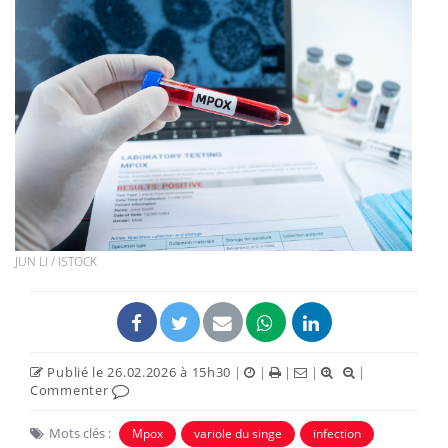
JUN LI / ISTOCK
Publié le 26.02.2026 à 15h30
|
|
|
|
|
Commenter
Mots clés :
Mpox
variole du singe
infection