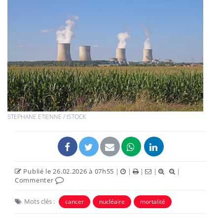
STEPHANE ETIENNE / ISTOCK
Publié le 26.02.2026 à 07h55
|
|
|
|
|
Commenter
Mots clés :
cancer
nucléaire
mortalité