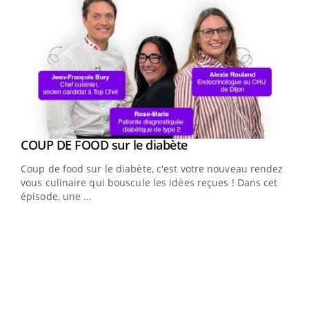
Youtube
cès
COUP DE FOOD sur le diabète
Youtube
Coup de food sur le diabète, c'est votre nouveau rendez-
 en
vous culinaire qui bouscule les idées reçues ! Dans cet
u
épisode, une ...
Qua
You
"Les
trav