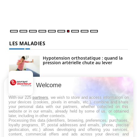
Dans
travail" de Pourquoi Docteur reçoivent Régis Blugeon,
vous
DRH et directeur ...
quot
LES MALADIES
Hypotension orthostatique : quand la
pression artérielle chute au lever
Welcome
Drépanocytose : une déformation des
globules rouges aux conséquences
graves
With our 225
partners
, we wish to store and access information on
your devices (cookies, pixels in emails, etc.), combine and share
your personal data with our partners, whether collected on this
website or in our emails, already held by some of us, or obtained
Maladie de Charcot (Sclérose latérale
later, including in other contexts.
amyotrophique)
Processing this data (identifiers, browsing, preferences, purchases,
loyalty programs, IP, postal addresses and emails, phone, precise
geolocation, etc.) allows developing and offering you services,
content, commercial offers and ads across your devices and