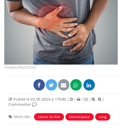
THARAKORN/ISTOCK
Publié le 03.05.2024 à 17h00
|
|
|
|
|
Commenter
Mots clés :
cancer du foie
biomarqueur
sang