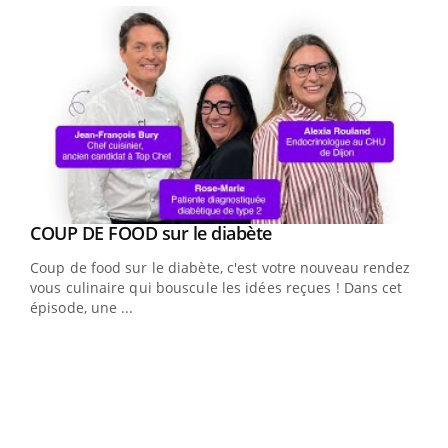
Youtube
COUP DE FOOD sur le diabète
Youtube
Coup de food sur le diabète, c'est votre nouveau rendez-
vous culinaire qui bouscule les idées reçues ! Dans cet
épisode, une ...
Yout
Quand l’entreprise mise sur le bien être global
Ecz
Youtube
You
(3/3
"Les rendez-vous de la santé et de la qualité de vie au