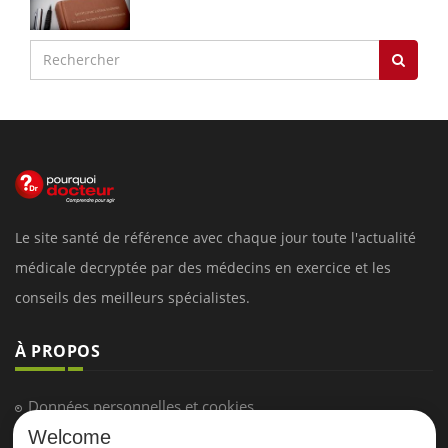
Le site santé de référence avec chaque jour toute l'actualité
médicale decryptée par des médecins en exercice et les
conseils des meilleurs spécialistes.
À PROPOS
Données personnelles et cookies
Welcome
Qui sommes-nous