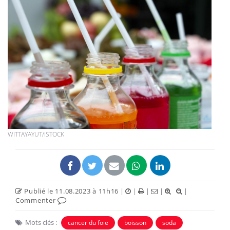
WITTAYAYUT/ISTOCK
Publié le 11.08.2023 à 11h16
|
|
|
|
|
Commenter
Mots clés :
cancer du foie
boisson
soda