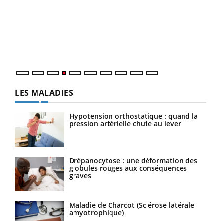
Dia
You
Le 
pers
ques
LES MALADIES
Hypotension orthostatique : quand la
pression artérielle chute au lever
Drépanocytose : une déformation des
globules rouges aux conséquences
graves
Maladie de Charcot (Sclérose latérale
amyotrophique)