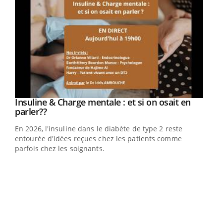
Insuline & Charge mentale : et si on osait en
Eczéma Chronique des Mains : se préparer
Youtube
Youtube
Youtube
Youtube
parler??
pour l’été !
En 2026, l'insuline dans le diabète de type 2 reste
L'été arrive… et avec lui, un tout nouveau rythme de vie !
entourée d'idées reçues chez les patients comme
Vacances, plage, piscine, soleil, activités en plein air…
parfois chez les soignants.
Nos mains sont ...
Dia
You
Le 
pers