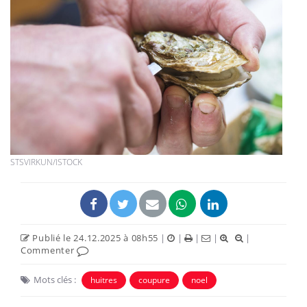
STSVIRKUN/ISTOCK
Publié le 24.12.2025 à 08h55
|
|
|
|
|
Commenter
Mots clés :
huitres
coupure
noel