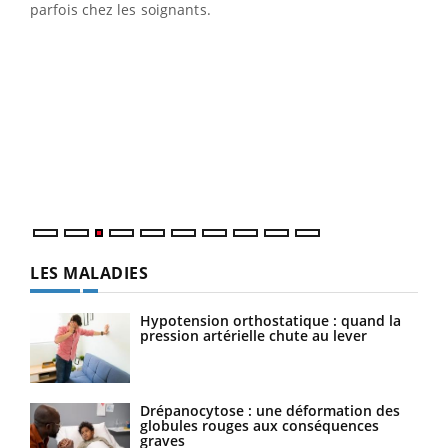
parfois chez les soignants.
Ecz
You
pour
L'ét
Vaca
Nos 
LES MALADIES
Hypotension orthostatique : quand la
pression artérielle chute au lever
Drépanocytose : une déformation des
globules rouges aux conséquences
graves