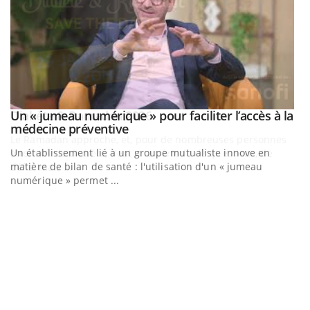
Un « jumeau numérique » pour faciliter l’accès à la
Youtube
Youtube
médecine préventive
Un établissement lié à un groupe mutualiste innove en
matière de bilan de santé : l'utilisation d'un « jumeau
numérique » permet ...
C
Yo
Co
cu
un