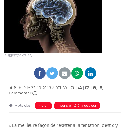
PURESTOCK/SIPA
Publié le 23.10.2013 à 07h30
|
|
|
|
|
Commenter
Mots clés :
melon
insensibilité à la douleur
« La meilleure façon de résister à la tentation, c'est d'y