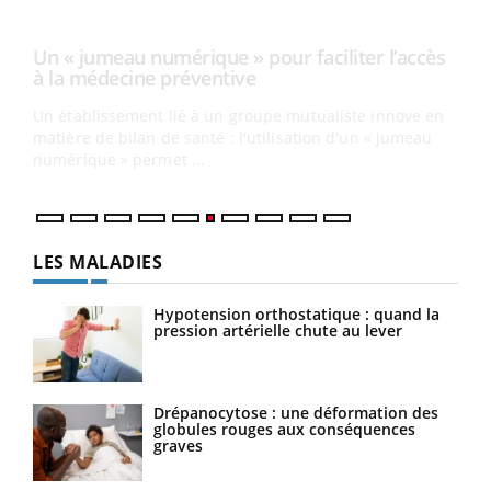
COU
You
Coup
vous
épis
LES MALADIES
Hypotension orthostatique : quand la
pression artérielle chute au lever
Drépanocytose : une déformation des
globules rouges aux conséquences
graves