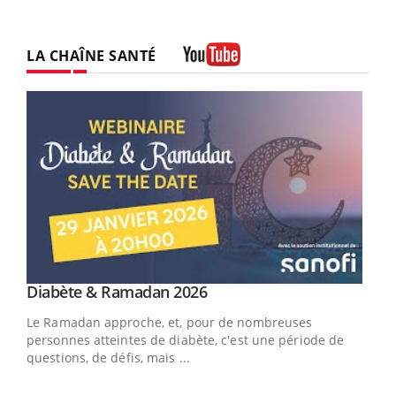
LA CHAÎNE SANTÉ
Youtube
Youtube
Diabète & Ramadan 2026
Un « jumeau numérique » pour faciliter l’accès
Youtube
Youtube
Youtube
à la médecine préventive
Le Ramadan approche, et, pour de nombreuses
Un établissement lié à un groupe mutualiste innove en
personnes atteintes de diabète, c'est une période de
matière de bilan de santé : l'utilisation d'un « jumeau
questions, de défis, mais ...
numérique » permet ...