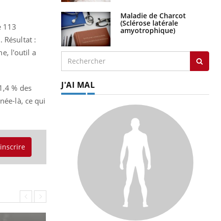
Maladie de Charcot
(Sclérose latérale
e 113
amyotrophique)
 Résultat :
e, l'outil a
J'AI MAL
21,4 % des
née-là, ce qui
'inscrire