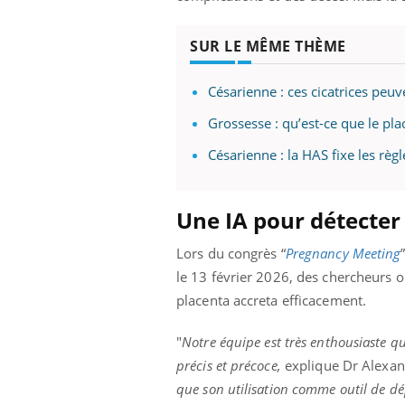
ez les soignants.
soleil, activités en plein air… Nos mains
défi
sont ...
SUR LE MÊME THÈME
Césarienne : ces cicatrices peu
Grossesse : qu’est-ce que le pla
Césarienne : la HAS fixe les règ
Une IA pour détecter
Lors du congrès “
Pregnancy Meeting
le 13 février 2026, des chercheurs 
placenta accreta efficacement.
"
Notre équipe est très enthousiaste q
précis et précoce,
explique Dr Alexan
que son utilisation comme outil de dép