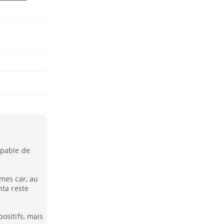
apable de
mes car, au
nta reste
ositifs, mais