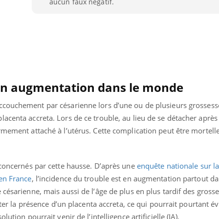
aucun faux négatif.
 en augmentation dans le monde
’accouchement par césarienne lors d’une ou de plusieurs grossess
acenta accreta. Lors de ce trouble, au lieu de se détacher après
rmement attaché à l’utérus. Cette complication peut être mortell
 concernés par cette hausse. D’après une
enquête nationale sur la
Youtube
bète & Ramadan 2026
Un « jumeau numériq
tube
Youtube
 en France
, l’incidence du trouble est en augmentation partout d
faciliter l’accès à la 
 césarienne, mais aussi de l’âge de plus en plus tardif des grosse
Ramadan approche, et, pour de
Youtube
préventive
breuses personnes atteintes de
ecter la présence d’un placenta accreta, ce qui pourrait pourtant é
Un établissement lié à u
ète, c'est une période de questions, de
ution pourrait venir de l’intelligence artificielle (IA).