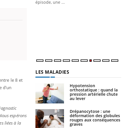
ière de bilan de
épisode, une ...
« jumeau
Qu
You
êtr
"Le
qua
Doc
dir
LES MALADIES
ntre le 8 et
Hypotension
e d'un
orthostatique : quand la
pression artérielle chute
au lever
iagnostic
Drépanocytose : une
Nous espérons
déformation des globules
rouges aux conséquences
s liées à la
graves