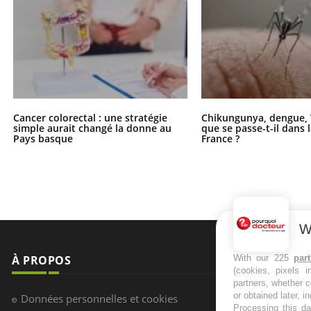
Cancer colorectal : une stratégie
Chikungunya, dengue, 
simple aurait changé la donne au
que se passe-t-il dans 
Pays basque
France ?
W
À PROPOS
NEWSLETT
With our 225
par
(cookies, pixels 
partners, whether c
Recevez toute
or obtained later, i
Données personnelles et cookies
infos santé
Processing this da