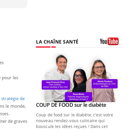
LA CHAÎNE SANTÉ
Youtube
es
e pour les
 stratégie de
Youtube
ue » pour
COUP DE FOOD sur le diabète
Youtube
ans le monde,
médecine
sses.
Coup de food sur le diabète, c'est votre
nouveau rendez-vous culinaire qui
viter de graves
n groupe
bouscule les idées reçues ! Dans cet