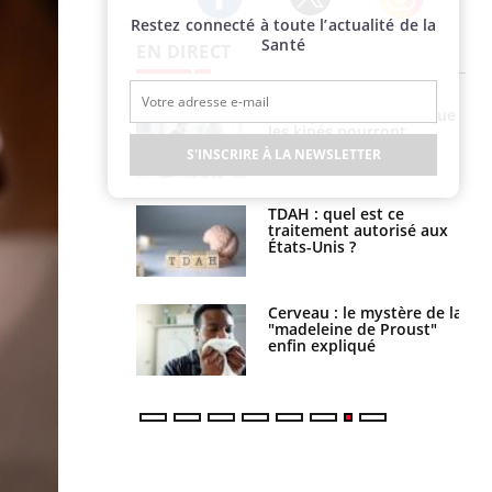
Restez connecté à toute l’actualité de la
Twitter
Facebook
Instagram
Santé
EN DIRECT
lose en Suisse :
Bilan prévention : ce que
st l’origine de la
les kinés pourront
nation ?
bientôt faire
S'INSCRIRE À LA NEWSLETTER
s alimentaires :
TDAH : quel est ce
velle arme contre
traitement autorisé aux
tions sévères
États-Unis ?
 gérer le
Cerveau : le mystère de la
 des enfants en
"madeleine de Proust"
s ?
enfin expliqué