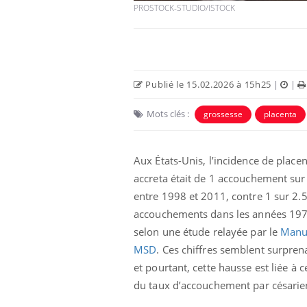
PROSTOCK-STUDIO/ISTOCK
Publié le 15.02.2026 à 15h25
|
|
Mots clés :
grossesse
placenta
Aux États-Unis, l’incidence de place
accreta était de 1 accouchement sur
entre 1998 et 2011, contre 1 sur 2.
accouchements dans les années 197
selon une étude relayée par le
Manu
MSD
. Ces chiffres semblent surpren
et pourtant, cette hausse est liée à c
du taux d’accouchement par césari