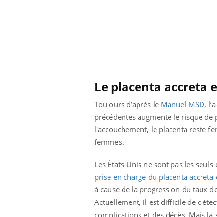
Le placenta accreta
Toujours d’après le
Manuel MSD
, l
précédentes augmente le risque de pl
l'accouchement, le placenta reste fe
femmes.
Les États-Unis ne sont pas les seuls
ale : et si on
Eczéma Chronique des Mains : se
Dia
Youtube
You
prise en charge du placenta accreta
ube
Youtube
préparer pour l’été !
à cause de la progression du taux de
Le 
 diabète de type 2
L'été arrive… et avec lui, un tout nouveau
nom
Actuellement, il est difficile de dét
ues chez les
rythme de vie ! Vacances, plage, piscine,
diab
complications et des décès. Mais la sol