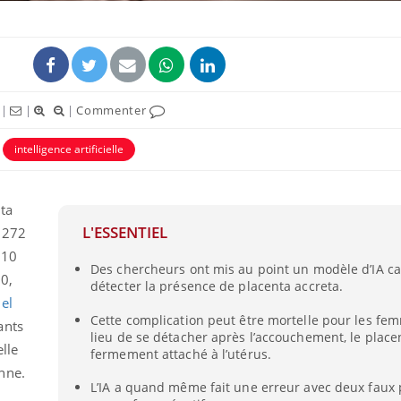
|
|
|
Commenter
intelligence artificielle
nta
L'ESSENTIEL
 272
510
Des chercheurs ont mis au point un modèle d’IA c
0,
détecter la présence de placenta accreta.
el
Cette complication peut être mortelle pour les fem
ants
lieu de se détacher après l’accouchement, le place
elle
fermement attaché à l’utérus.
enne.
L’IA a quand même fait une erreur avec deux faux p