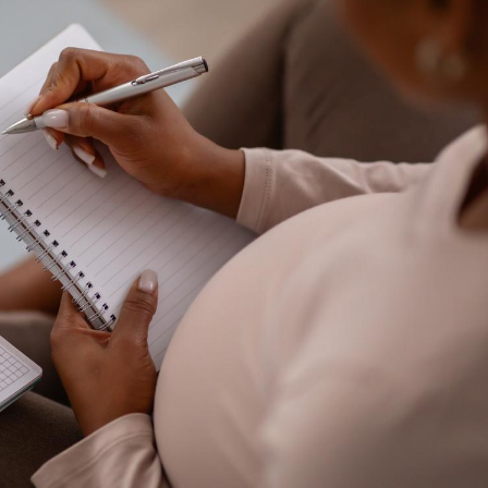
Le smartphone nuit-il à
Légionel
l'apprentissage de la
quelle e
lecture ?
contami
Mordue par une tique en
Allergie
vacances, elle reste dans
une nou
le coma pendant 42 jours
les réac
Mordue par un
Comment
barracuda, une petite fille
sommeil
secourue grâce à un
vacance
réflexe essentiel