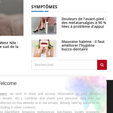
SYMPTÔMES
Douleurs de l’avant-pied :
des métatarsalgies à 90 %
liées à problème d’appui
Mauvaise haleine : il faut
Les médicaments GLP-1 protègent-
West Nile :
améliorer l’hygiène
ils aussi les os ?
le sud de la
bucco-dentaire
elcome
ER
tners
, we wish to store and access information on your devices
in emails, etc.), combine and share your personal data with our
ollected on this website or in our emails, already held by some of us,
s les semaines les meilleures
ncluding in other contexts.
ta (identifiers, browsing, preferences, purchases, loyalty programs,