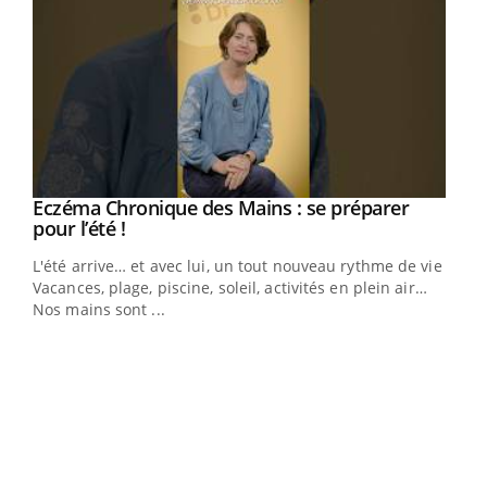
Eczéma Chronique des Mains : se préparer
Youtube
Youtube
pour l’été !
L'été arrive… et avec lui, un tout nouveau rythme de vie !
Vacances, plage, piscine, soleil, activités en plein air…
Nos mains sont ...
Dia
You
Le 
pers
ques