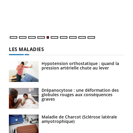
Un é
mati
numé
LES MALADIES
Hypotension orthostatique : quand la
pression artérielle chute au lever
Drépanocytose : une déformation des
globules rouges aux conséquences
graves
Maladie de Charcot (Sclérose latérale
amyotrophique)