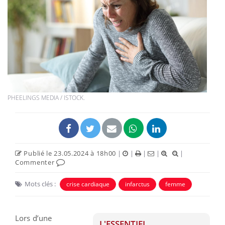
PHEELINGS MEDIA / ISTOCK.
Publié le 23.05.2024 à 18h00
|
|
|
|
|
Commenter
Mots clés :
crise cardiaque
infarctus
femme
Lors d’une
L'ESSENTIEL