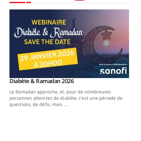
Youtube
Youtube
Diabète & Ramadan 2026
Youtube
Le Ramadan approche, et, pour de nombreuses
vie !
personnes atteintes de diabète, c'est une période de
…
questions, de défis, mais ...
Un 
You
à l