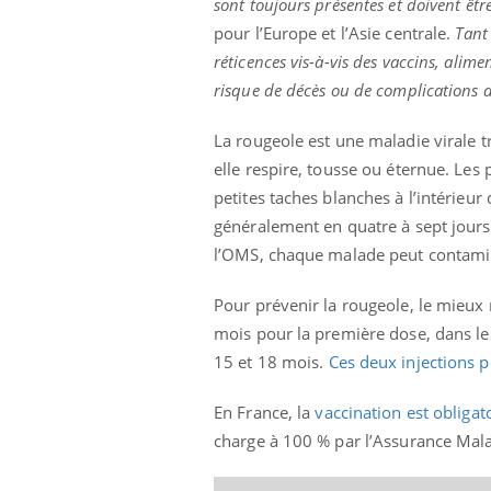
sont toujours présentes et doivent êt
pour l’Europe et l’Asie centrale.
Tant
réticences vis-à-vis des vaccins, alime
risque de décès ou de complications d
ale : et si on
Eczéma Chronique des Mains : se
Dia
Youtube
You
ube
Youtube
préparer pour l’été !
La rougeole est une maladie virale 
Le 
 diabète de type 2
L'été arrive… et avec lui, un tout nouveau
nom
elle respire, tousse ou éternue. Les
ues chez les
rythme de vie ! Vacances, plage, piscine,
diab
petites taches blanches à l’intérieur
ez les soignants.
soleil, activités en plein air… Nos mains
défi
généralement en quatre à sept jours
sont ...
l’OMS, chaque malade peut contamin
Pour prévenir la rougeole, le mieux 
mois pour la première dose, dans le
15 et 18 mois.
Ces deux injections p
En France, la
vaccination est obligat
charge à 100 % par l’Assurance Malad