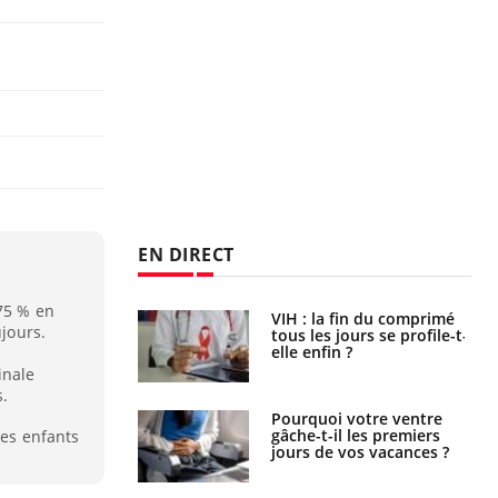
EN DIRECT
 75 % en
icaments GLP-1
VIH : la fin du comprimé
ujours.
t-ils aussi les os
tous les jours se profile-t-
elle enfin ?
inale
s.
alovirus : ce qui
Pourquoi votre ventre
ans la prise en
gâche-t-il les premiers
les enfants
des femmes
jours de vos vacances ?
es