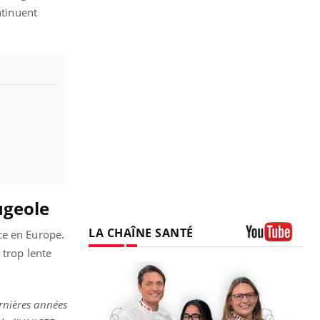
ntinuent
ugeole
LA CHAÎNE SANTÉ
ce en Europe.
Youtube
 trop lente
ernières années