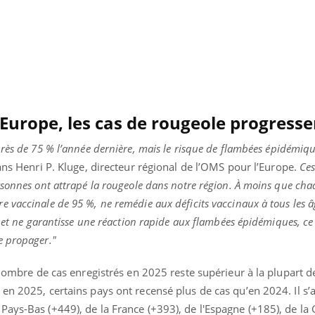
Chikungunya, dengue,
La siest
West Nile : que se passe-
de dormi
t-il dans le sud de la
France ?
’Europe, les cas de rougeole progresse
rès de 75 % l’année dernière, mais le risque de flambées épidémiqu
ans Henri P. Kluge, directeur régional de l’OMS pour l’Europe.
Ces
rsonnes ont attrapé la rougeole dans notre région. À moins que ch
vaccinale de 95 %, ne remédie aux déficits vaccinaux à tous les â
e et ne garantisse une réaction rapide aux flambées épidémiques, ce
e propager."
e nombre de cas enregistrés en 2025 reste supérieur à la plupart d
en 2025, certains pays ont recensé plus de cas qu’en 2024. Il s’a
ays-Bas (+449), de la France (+393), de l'Espagne (+185), de la