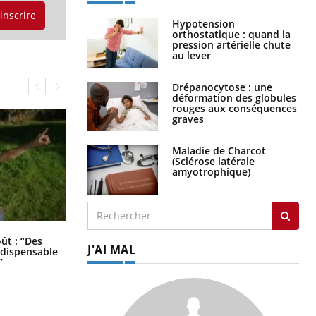
'inscrire
Hypotension
orthostatique : quand la
pression artérielle chute
au lever
Drépanocytose : une
déformation des globules
rouges aux conséquences
graves
Maladie de Charcot
(Sclérose latérale
amyotrophique)
Les troubles du sommeil modifient
oût : “Des
J'AI MAL
votre cerveau !
indispensable
”