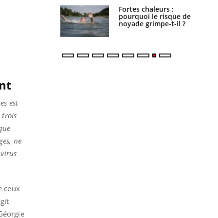
e empêche-t-elle
Fortes chaleurs :
r la nuit ?
pourquoi le risque de
noyade grimpe-t-il ?
nt
es est
 trois
aque
ges, ne
 virus
e ceux
git
 Géorgie