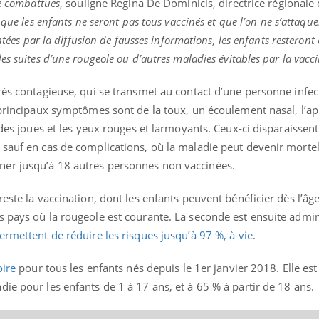
re combattues
, souligne Regina De Dominicis, directrice régionale
 que les enfants ne seront pas tous vaccinés et que l’on ne s’attaqu
ntées par la diffusion de fausses informations, les enfants resteront
es suites d’une rougeole ou d’autres maladies évitables par la vacci
Youtube
bète & Ramadan 2026
Un « jumeau numériq
tube
Youtube
faciliter l’accès à la 
très contagieuse, qui se transmet au contact d’une personne infe
Ramadan approche, et, pour de
Youtube
préventive
breuses personnes atteintes de
 principaux symptômes sont de la toux, un écoulement nasal, l’ap
Un établissement lié à u
ète, c'est une période de questions, de
 des joues et les yeux rouges et larmoyants. Ceux-ci disparaissent
mutualiste innove en mat
s, mais ...
 sauf en cas de complications, où la maladie peut devenir mortel
santé : l'utilisation d'un 
numérique » permet ...
er jusqu’à 18 autres personnes non vaccinées.
reste la vaccination, dont les enfants peuvent bénéficier dès l’âg
s pays où la rougeole est courante. La seconde est ensuite admin
ermettent de réduire les risques jusqu’à 97 %, à vie
.
oire
pour tous les enfants nés depuis le 1er janvier 2018. Elle est
ie pour les enfants de 1 à 17 ans, et à 65 % à partir de 18 ans.