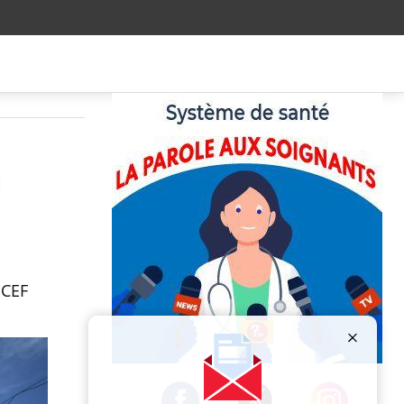
l
ICEF
Publicité