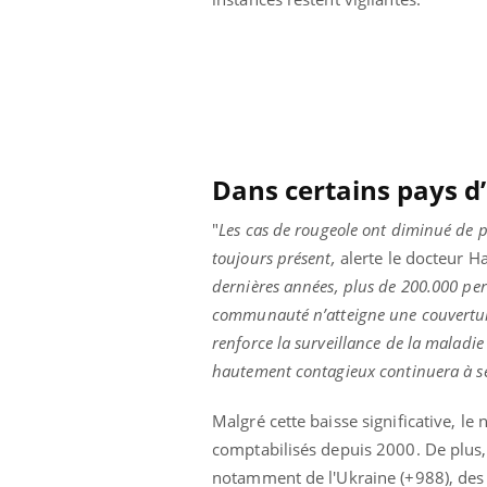
us : un cas
Comment oublier les
chez un touriste
écrans en vacances ?
e
Dans certains pays d
"
Les cas de rougeole ont diminué de p
toujours présent,
alerte le docteur H
dernières années, plus de 200.000 pe
communauté n’atteigne une couverture 
renforce la surveillance de la maladi
hautement contagieux continuera à s
Malgré cette baisse significative, l
comptabilisés depuis 2000. De plus, 
notamment de l'Ukraine (+988), des P