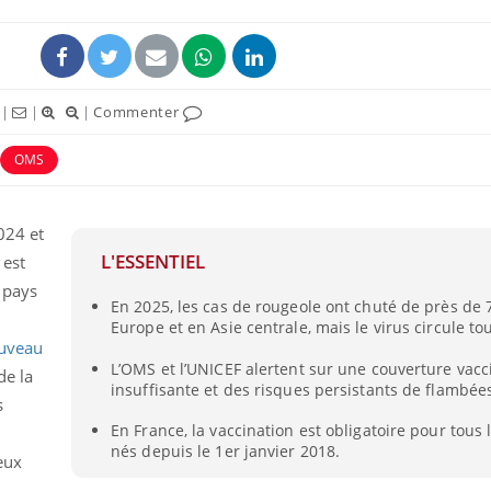
|
|
|
Commenter
OMS
024 et
L'ESSENTIEL
 est
 pays
En 2025, les cas de rougeole ont chuté de près de
Toujours connectés :
Les méd
Europe et en Asie centrale, mais le virus circule to
comment le travail
protègen
empiète de plus en plus
?
uveau
sur nos soirées
L’OMS et l’UNICEF alertent sur une couverture vacc
de la
insuffisante et des risques persistants de flambée
s
Cancer colorectal : une
Cytomég
stratégie simple aurait
change d
En France, la vaccination est obligatoire pour tous 
changé la donne au Pays
charge 
nés depuis le 1er janvier 2018.
eux
basque
enceint