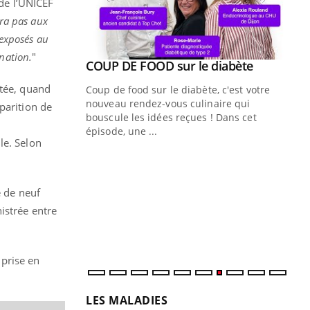
 de l’UNICEF
era pas aux
 exposés au
nation.
"
Youtube
ue » pour
COUP DE FOOD sur le diabète
Youtube
médecine
ctée, quand
Coup de food sur le diabète, c'est votre
nouveau rendez-vous culinaire qui
parition de
n groupe
bouscule les idées reçues ! Dans cet
ière de bilan de
épisode, une ...
le. Selon
« jumeau
Qu
You
êtr
e de neuf
"Le
qua
istrée entre
Doc
dir
 prise en
LES MALADIES