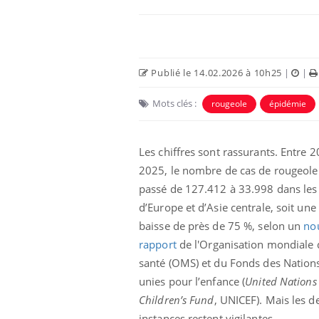
Publié le 14.02.2026 à 10h25
|
|
Mots clés :
rougeole
épidémie
Les chiffres sont rassurants. Entre 2
2025, le nombre de cas de rougeole
passé de 127.412 à 33.998 dans les
e métabolique :
Mortalité infantile : un
d’Europe et d’Asie centrale, soit une
nt les meilleurs
rapport s’interroge sur
s physiques ?
son taux élevé en France
baisse de près de 75 %, selon un
no
rapport
de l'Organisation mondiale 
santé (OMS) et du Fonds des Nation
éviter une otite
Grossesse à risque : ce jus
les vacances ?
naturel attire l'attention
unies pour l’enfance (
United Nations
des chercheurs
Children’s Fund
, UNICEF). Mais les d
instances restent vigilantes.